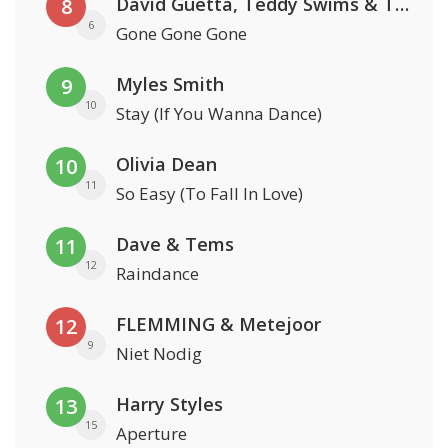
David Guetta, Teddy Swims & Tones And I
8
6
Gone Gone Gone
Myles Smith
9
10
Stay (If You Wanna Dance)
Olivia Dean
10
11
So Easy (To Fall In Love)
Dave & Tems
11
12
Raindance
FLEMMING & Metejoor
12
9
Niet Nodig
Harry Styles
13
15
Aperture