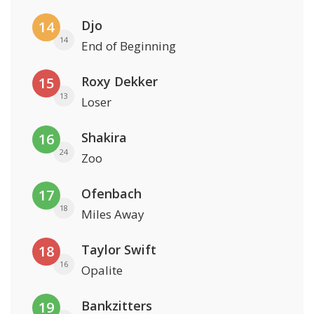
Djo
14
14
End of Beginning
Roxy Dekker
15
13
Loser
Shakira
16
24
Zoo
Ofenbach
17
18
Miles Away
Taylor Swift
18
16
Opalite
Bankzitters
19