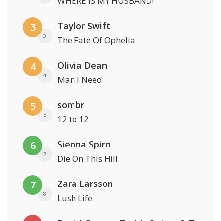
WHERE IS MY HUSBAND!
Taylor Swift
3
3
The Fate Of Ophelia
Olivia Dean
4
4
Man I Need
sombr
5
5
12 to 12
Sienna Spiro
6
7
Die On This Hill
Zara Larsson
7
8
Lush Life