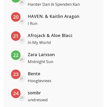
20
Harder Dan Ik Spenden Kan
HAVEN. & Kaitlin Aragon
20
19
I Run
Afrojack & Aloe Blacc
21
17
In My World
Zara Larsson
22
25
Midnight Sun
Bente
23
21
Hoogtevrees
sombr
24
23
undressed