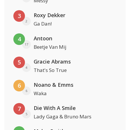
Messy
Roxy Dekker
3
2
Ga Dan!
Antoon
4
17
Beetje Van Mij
Gracie Abrams
5
4
That's So True
Noano & Emms
6
6
Waka
Die With A Smile
7
5
Lady Gaga & Bruno Mars