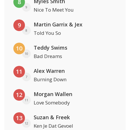
Myles Smith
8
9
Nice To Meet You
Martin Garrix & Jex
9
8
Told You So
Teddy Swims
10
10
Bad Dreams
Alex Warren
11
7
Burning Down
Morgan Wallen
12
11
Love Somebody
Suzan & Freek
13
12
Ken Je Dat Gevoel