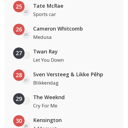
Tate McRae
25
22
Sports car
Cameron Whitcomb
26
25
Medusa
Twan Ray
27
Let You Down
Sven Versteeg & Likke Pêhp
28
21
Blikkendag
The Weeknd
29
Cry For Me
Kensington
30
20