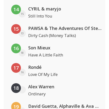
CYRIL & maryjo
14
15
Still Into You
PAWSA & The Adventures Of Stevie V
15
13
Dirty Cash (Money Talks)
Son Mieux
16
18
Have A Little Faith
Rondé
17
16
Love Of My Life
Alex Warren
18
Ordinary
David Guetta, Alphaville & Ava Max
19