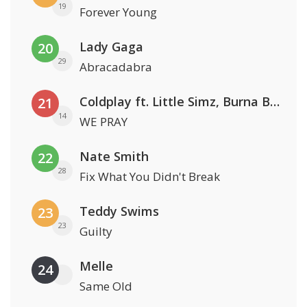
19
Forever Young
Lady Gaga
20
29
Abracadabra
Coldplay ft. Little Simz, Burna Boy, Elyanna & Tini
21
14
WE PRAY
Nate Smith
22
28
Fix What You Didn't Break
Teddy Swims
23
23
Guilty
Melle
24
Same Old