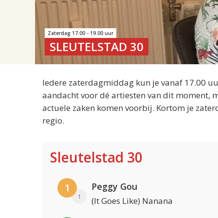
Zaterdag 17.00 - 19.00 uur
SLEUTELSTAD 30
Iedere zaterdagmiddag kun je vanaf 17.00 uur
aandacht voor dé artiesten van dit moment, m
actuele zaken komen voorbij. Kortom je zater
regio.
Sleutelstad 30
Peggy Gou
1
1
(It Goes Like) Nanana