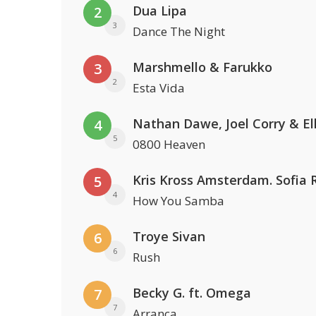
Dua Lipa
2
3
Dance The Night
Marshmello & Farukko
3
2
Esta Vida
4
5
0800 Heaven
5
4
How You Samba
Troye Sivan
6
6
Rush
Becky G. ft. Omega
7
7
Arranca