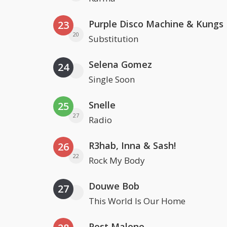
Purple Disco Machine & Kungs
23
20
Substitution
Selena Gomez
24
Single Soon
Snelle
25
27
Radio
R3hab, Inna & Sash!
26
22
Rock My Body
Douwe Bob
27
This World Is Our Home
Post Malone