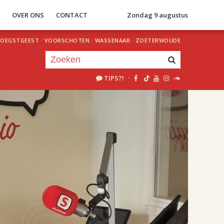
S
OVER ONS
CONTACT
Zondag 9 augustus
OEGSTGEEST
·
VOORSCHOTEN
·
WASSENAAR
·
ZOETERWOUDE
TIPS?!
·
Je luistert nu naar
uur 1 van 2
«
Vorig uur
Volgend uur
»
18.00