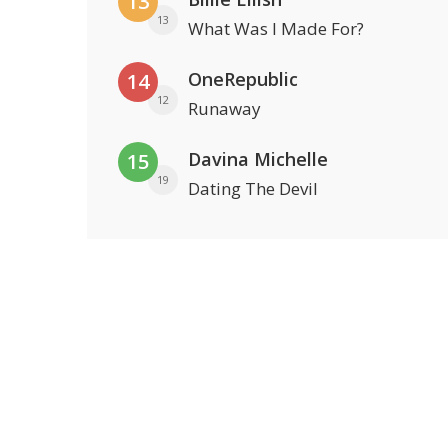
13
13
What Was I Made For?
OneRepublic
14
12
Runaway
Davina Michelle
15
19
Dating The Devil