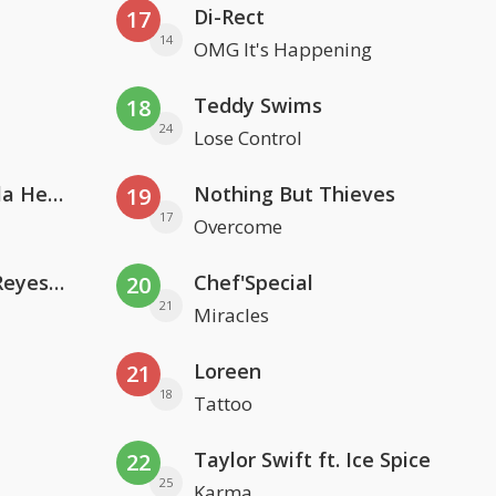
Di-Rect
17
14
OMG It's Happening
Teddy Swims
18
24
Lose Control
Nathan Dawe, Joel Corry & Ella Henderson
Nothing But Thieves
19
17
Overcome
Kris Kross Amsterdam. Sofia Reyes & Tinie Tempah
Chef'Special
20
21
Miracles
Loreen
21
18
Tattoo
Taylor Swift ft. Ice Spice
22
25
Karma