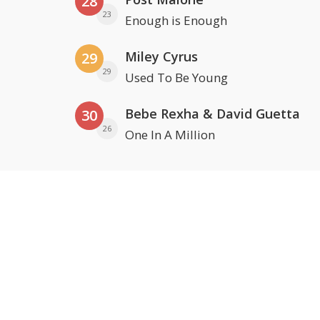
28
23
Enough is Enough
Miley Cyrus
29
29
Used To Be Young
Bebe Rexha & David Guetta
30
26
One In A Million