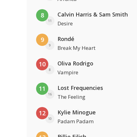
Calvin Harris & Sam Smith
8
11
Desire
Rondé
9
9
Break My Heart
Oliva Rodrigo
10
8
Vampire
Lost Frequencies
11
16
The Feeling
Kylie Minogue
12
10
Padam Padam
Billie Eilish