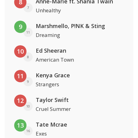
Anne-Marie ft. Shania Twain
8
7
Unhealthy
Marshmello, P!NK & Sting
9
11
Dreaming
Ed Sheeran
10
8
American Town
Kenya Grace
11
9
Strangers
Taylor Swift
12
10
Cruel Summer
Tate Mcrae
13
16
Exes