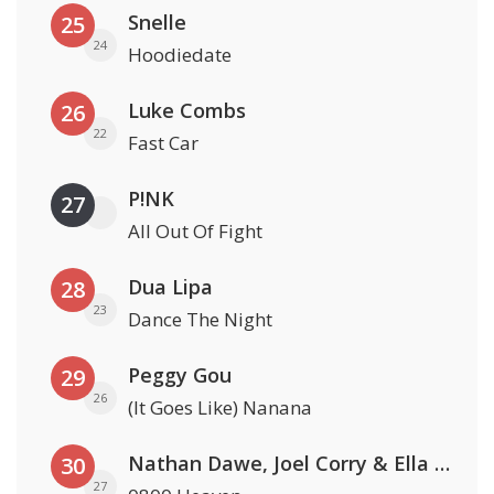
Snelle
25
24
Hoodiedate
Luke Combs
26
22
Fast Car
P!NK
27
All Out Of Fight
Dua Lipa
28
23
Dance The Night
Peggy Gou
29
26
(It Goes Like) Nanana
Nathan Dawe, Joel Corry & Ella Henderson
30
27