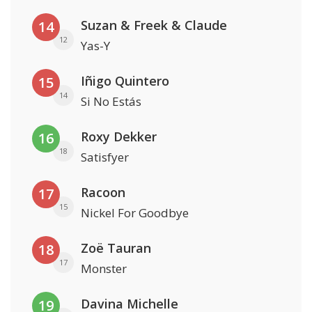
Suzan & Freek & Claude
14
12
Yas-Y
Iñigo Quintero
15
14
Si No Estás
Roxy Dekker
16
18
Satisfyer
Racoon
17
15
Nickel For Goodbye
Zoë Tauran
18
17
Monster
Davina Michelle
19