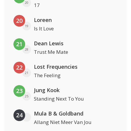
20
17
Loreen
20
19
Is It Love
Dean Lewis
21
28
Trust Me Mate
Lost Frequencies
22
21
The Feeling
Jung Kook
23
25
Standing Next To You
Mula B & Goldband
24
Allang Niet Meer Van Jou