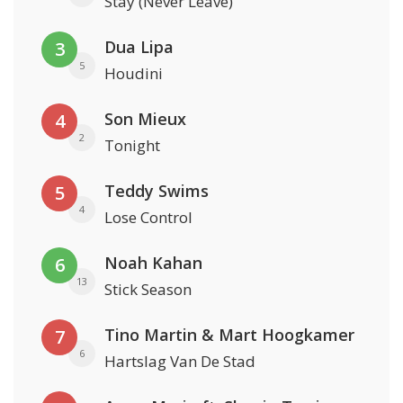
Stay (Never Leave)
Dua Lipa
3
5
Houdini
Son Mieux
4
2
Tonight
Teddy Swims
5
4
Lose Control
Noah Kahan
6
13
Stick Season
Tino Martin & Mart Hoogkamer
7
6
Hartslag Van De Stad