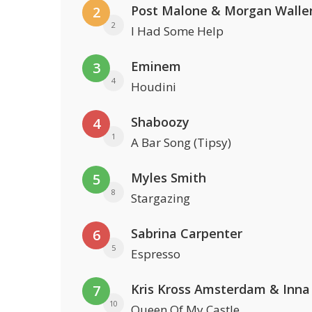
Post Malone & Morgan Walle
2
2
I Had Some Help
Eminem
3
4
Houdini
Shaboozy
4
1
A Bar Song (Tipsy)
Myles Smith
5
8
Stargazing
Sabrina Carpenter
6
5
Espresso
Kris Kross Amsterdam & Inna
7
10
Queen Of My Castle