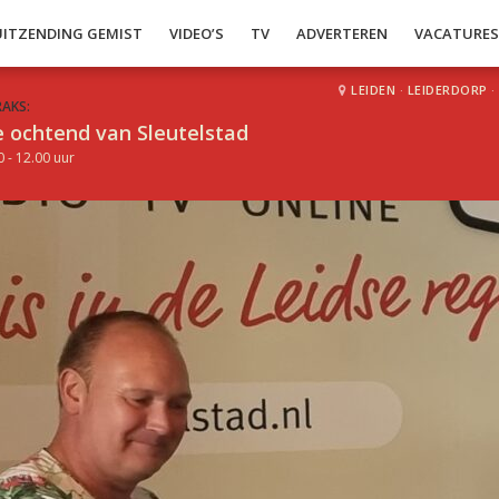
UITZENDING GEMIST
VIDEO’S
TV
ADVERTEREN
VACATURE
LEIDEN
·
LEIDERDORP
·
RAKS:
 ochtend van Sleutelstad
0 - 12.00 uur