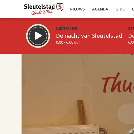
NIEUWS
AGENDA
GIDS
LUISTER LIVE:
ST
De nacht van Sleutelstad
De
0.00 - 6.00 uur
6.0
17.00
Inklappen