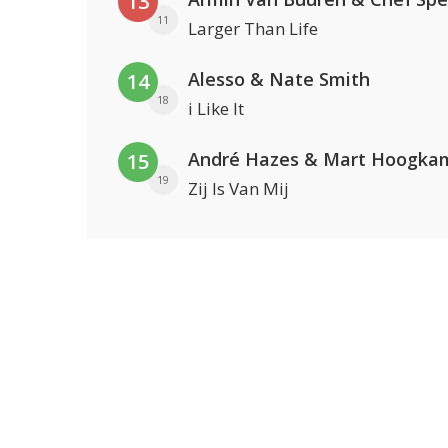
13
11
Larger Than Life
Alesso & Nate Smith
14
18
i Like It
André Hazes & Mart Hoogka
15
19
Zij Is Van Mij