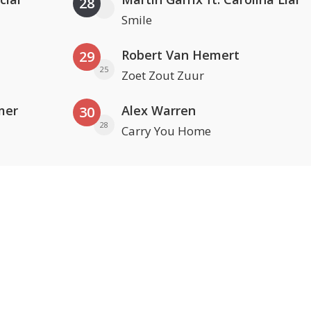
28
Smile
Robert Van Hemert
29
25
Zoet Zout Zuur
mer
Alex Warren
30
28
Carry You Home