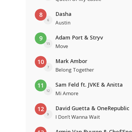
Dasha
8
6
Austin
Adam Port & Stryv
9
15
Move
Mark Ambor
10
7
Belong Together
Sam Feld ft. JVKE & Anitta
11
12
Mi Amore
David Guetta & OneRepublic
12
9
I Don’t Wanna Wait
Armin Van Buuren & Chef'Spe