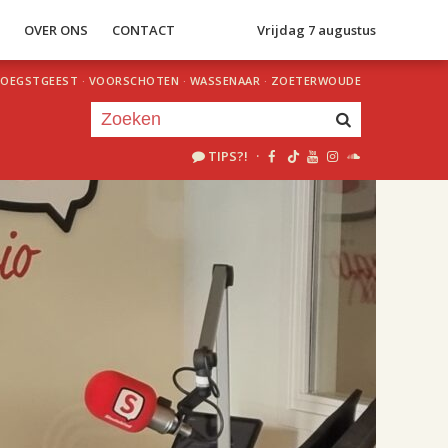
S
OVER ONS
CONTACT
Vrijdag 7 augustus
OEGSTGEEST
·
VOORSCHOTEN
·
WASSENAAR
·
ZOETERWOUDE
TIPS?!
·
Je luistert nu naar
uur 1 van 2
«
Vorig uur
Volgend uur
»
18.00