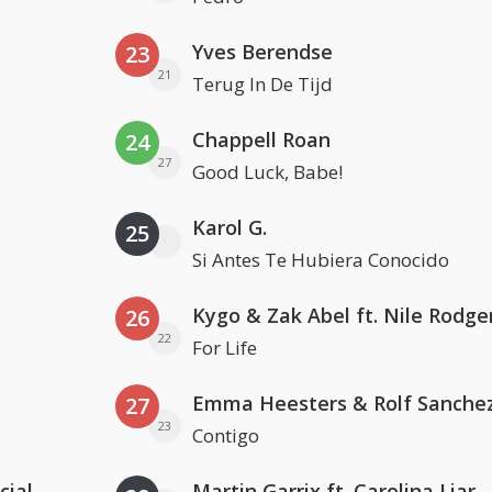
Yves Berendse
23
21
Terug In De Tijd
Chappell Roan
24
27
Good Luck, Babe!
Karol G.
25
Si Antes Te Hubiera Conocido
Kygo & Zak Abel ft. Nile Rodge
26
22
For Life
Emma Heesters & Rolf Sanche
27
23
Contigo
cial
Martin Garrix ft. Carolina Liar