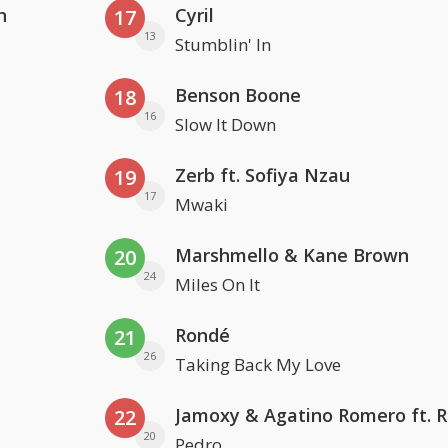
n
Cyril
17
13
Stumblin' In
Benson Boone
18
16
Slow It Down
Zerb ft. Sofiya Nzau
19
17
Mwaki
Marshmello & Kane Brown
20
24
Miles On It
Rondé
21
26
Taking Back My Love
22
20
Pedro