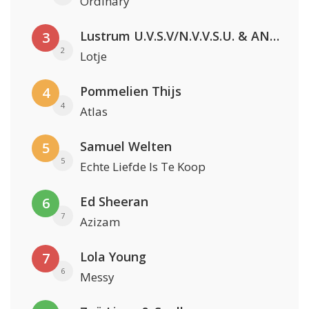
Ordinary
Lustrum U.V.S.V/N.V.V.S.U. & ANNO ONS & Jopke van Dobbenburgh & Roeland Beelen
3
2
Lotje
Pommelien Thijs
4
4
Atlas
Samuel Welten
5
5
Echte Liefde Is Te Koop
Ed Sheeran
6
7
Azizam
Lola Young
7
6
Messy