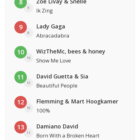
Zoë Livay & Snelle
8
9
Ik Zing
Lady Gaga
9
8
Abracadabra
WizTheMc, bees & honey
10
16
Show Me Love
David Guetta & Sia
11
12
Beautiful People
Flemming & Mart Hoogkamer
12
10
100%
Damiano David
13
11
Born With a Broken Heart