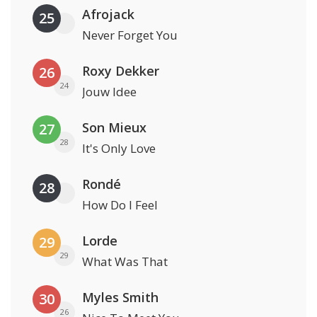
Afrojack
25
Never Forget You
Roxy Dekker
26
24
Jouw Idee
Son Mieux
27
28
It's Only Love
Rondé
28
How Do I Feel
Lorde
29
29
What Was That
Myles Smith
30
26