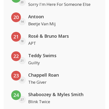
20
Sorry I'm Here For Someone Else
Antoon
20
14
Beetje Van Mij
Rosé & Bruno Mars
21
18
APT
Teddy Swims
22
21
Guilty
Chappell Roan
23
22
The Giver
Shaboozey & Myles Smith
24
27
Blink Twice