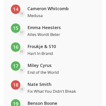
Cameron Whitcomb
14
13
Medusa
Emma Heesters
15
17
Alles Wordt Beter
Froukje & S10
16
23
Hart In Brand
Miley Cyrus
17
19
End of the World
Nate Smith
18
15
Fix What You Didn't Break
Benson Boone
19