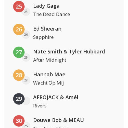
Lady Gaga
25
23
The Dead Dance
Ed Sheeran
26
26
Sapphire
Nate Smith & Tyler Hubbard
27
29
After Midnight
Hannah Mae
28
28
Wacht Op Mij
AFROJACK & Amél
29
Rivers
Douwe Bob & MEAU
30
25