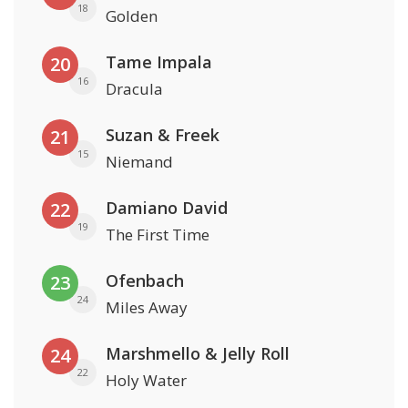
18
Golden
Tame Impala
20
16
Dracula
Suzan & Freek
21
15
Niemand
Damiano David
22
19
The First Time
Ofenbach
23
24
Miles Away
Marshmello & Jelly Roll
24
22
Holy Water