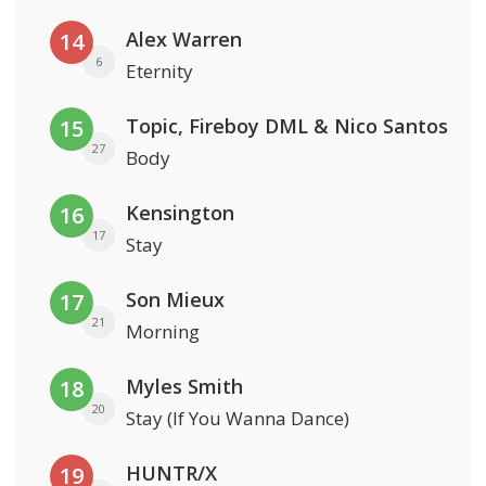
Alex Warren
14
6
Eternity
Topic, Fireboy DML & Nico Santos
15
27
Body
Kensington
16
17
Stay
Son Mieux
17
21
Morning
Myles Smith
18
20
Stay (If You Wanna Dance)
HUNTR/X
19