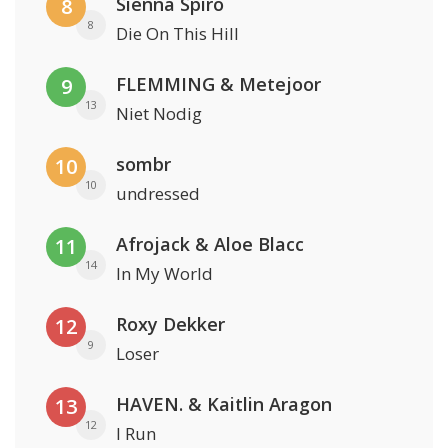
Sienna Spiro
8
8
Die On This Hill
FLEMMING & Metejoor
9
13
Niet Nodig
sombr
10
10
undressed
Afrojack & Aloe Blacc
11
14
In My World
Roxy Dekker
12
9
Loser
HAVEN. & Kaitlin Aragon
13
12
I Run