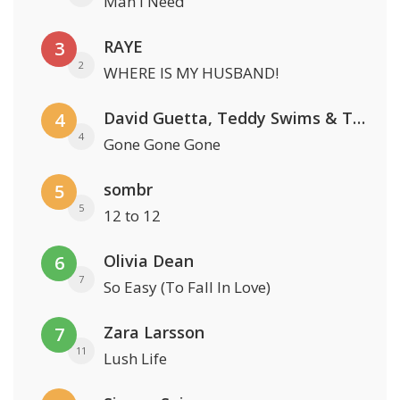
Man I Need
RAYE
3
2
WHERE IS MY HUSBAND!
David Guetta, Teddy Swims & Tones And I
4
4
Gone Gone Gone
sombr
5
5
12 to 12
Olivia Dean
6
7
So Easy (To Fall In Love)
Zara Larsson
7
11
Lush Life