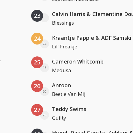
Calvin Harris & Clementine Do
23
Blessings
Kraantje Pappie & ADF Samski
24
24
Lil' Freakje
r
Cameron Whitcomb
25
15
Medusa
Antoon
26
20
Beetje Van Mij
Teddy Swims
27
25
Guilty