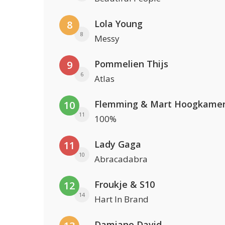
Lola Young
8
8
Messy
Pommelien Thijs
9
6
Atlas
Flemming & Mart Hoogkame
10
11
100%
Lady Gaga
11
10
Abracadabra
Froukje & S10
12
14
Hart In Brand
Damiano David