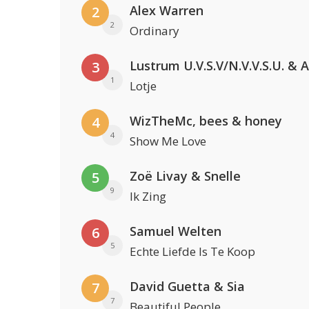
Alex Warren
2
2
Ordinary
3
1
Lotje
WizTheMc, bees & honey
4
4
Show Me Love
Zoë Livay & Snelle
5
9
Ik Zing
Samuel Welten
6
5
Echte Liefde Is Te Koop
David Guetta & Sia
7
7
Beautiful People