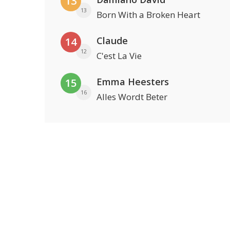
13
13
Born With a Broken Heart
Claude
14
12
C'est La Vie
Emma Heesters
15
16
Alles Wordt Beter