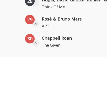
28
Think Of Me
Rosé & Bruno Mars
29
26
APT
Chappell Roan
30
27
The Giver