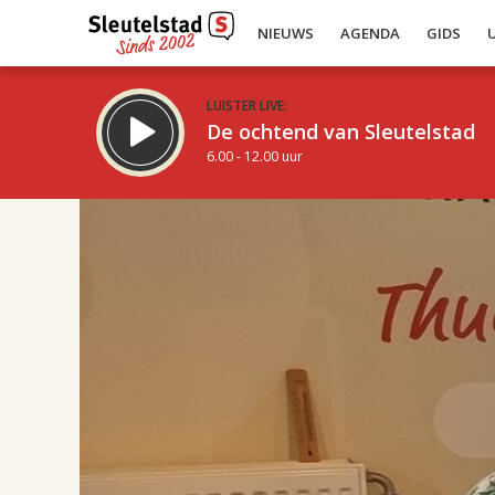
NIEUWS
AGENDA
GIDS
LUISTER LIVE:
De ochtend van Sleutelstad
6.00 - 12.00 uur
17.00
Inklappen