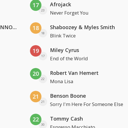
Afrojack
17
23
Never Forget You
Lustrum U.V.S.V/N.V.V.S.U. & ANNO ONS & Jopke van Dobbenburgh & Roeland Beelen
Shaboozey & Myles Smith
18
18
Blink Twice
Miley Cyrus
19
17
End of the World
Robert Van Hemert
20
22
Mona Lisa
Benson Boone
21
21
Sorry I'm Here For Someone Else
Tommy Cash
22
30
Espresso Macchiato