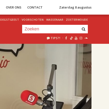
S
OVER ONS
CONTACT
Zaterdag 8 augustus
OEGSTGEEST
·
VOORSCHOTEN
·
WASSENAAR
·
ZOETERWOUDE
TIPS?!
·
Je luistert nu naar
uur 1 van 2
«
Vorig uur
Volgend uur
»
18.00