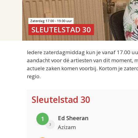
Zaterdag 17.00 - 19.00 uur
SLEUTELSTAD 30
Iedere zaterdagmiddag kun je vanaf 17.00 uur
aandacht voor dé artiesten van dit moment, m
actuele zaken komen voorbij. Kortom je zater
regio.
Sleutelstad 30
Ed Sheeran
1
3
Azizam