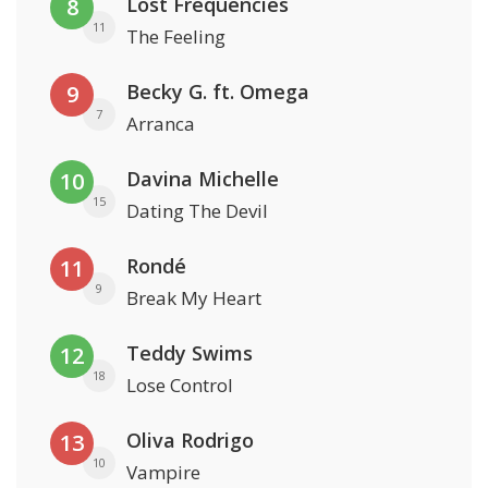
Lost Frequencies
8
11
The Feeling
Becky G. ft. Omega
9
7
Arranca
Davina Michelle
10
15
Dating The Devil
Rondé
11
9
Break My Heart
Teddy Swims
12
18
Lose Control
Oliva Rodrigo
13
10
Vampire