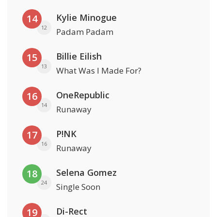
Kylie Minogue
14
12
Padam Padam
Billie Eilish
15
13
What Was I Made For?
OneRepublic
16
14
Runaway
P!NK
17
16
Runaway
Selena Gomez
18
24
Single Soon
Di-Rect
19