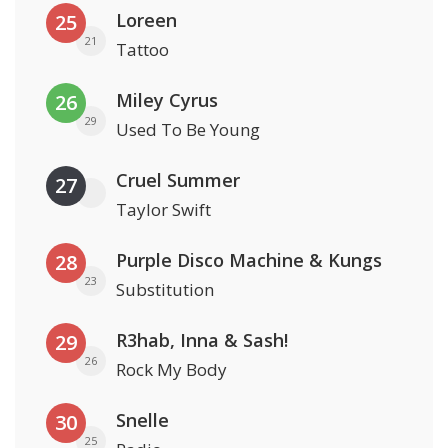
Loreen
25
21
Tattoo
Miley Cyrus
26
29
Used To Be Young
Cruel Summer
27
Taylor Swift
Purple Disco Machine & Kungs
28
23
Substitution
R3hab, Inna & Sash!
29
26
Rock My Body
Snelle
30
25