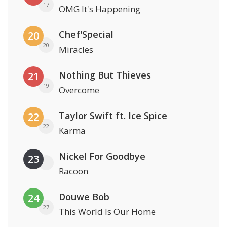
17
OMG It's Happening
Chef'Special
20
20
Miracles
Nothing But Thieves
21
19
Overcome
Taylor Swift ft. Ice Spice
22
22
Karma
Nickel For Goodbye
23
Racoon
Douwe Bob
24
27
This World Is Our Home