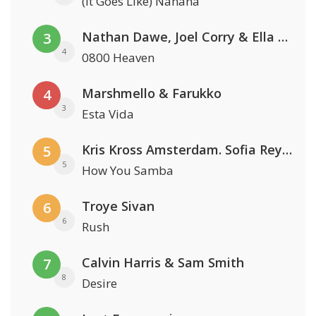
(It Goes Like) Nanana
Nathan Dawe, Joel Corry & Ella Henderson
3
4
0800 Heaven
Marshmello & Farukko
4
3
Esta Vida
Kris Kross Amsterdam. Sofia Reyes & Tinie Tempah
5
5
How You Samba
Troye Sivan
6
6
Rush
Calvin Harris & Sam Smith
7
8
Desire