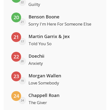
22
Guilty
Benson Boone
20
21
Sorry I'm Here For Someone Else
Martin Garrix & Jex
21
17
Told You So
Doechii
22
20
Anxiety
Morgan Wallen
23
19
Love Somebody
Chappell Roan
24
24
The Giver