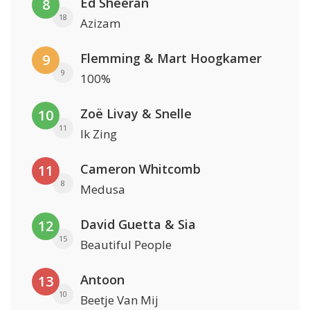
Ed Sheeran
8
18
Azizam
Flemming & Mart Hoogkamer
9
9
100%
Zoë Livay & Snelle
10
11
Ik Zing
Cameron Whitcomb
11
8
Medusa
David Guetta & Sia
12
15
Beautiful People
Antoon
13
10
Beetje Van Mij