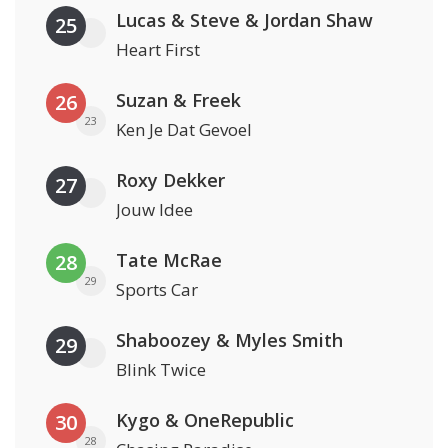
Lucas & Steve & Jordan Shaw
25
Heart First
Suzan & Freek
26
23
Ken Je Dat Gevoel
Roxy Dekker
27
Jouw Idee
Tate McRae
28
29
Sports Car
Shaboozey & Myles Smith
29
Blink Twice
Kygo & OneRepublic
30
28