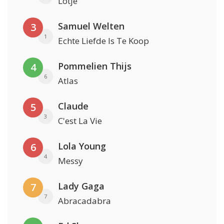
Lotje
Samuel Welten
3
1
Echte Liefde Is Te Koop
Pommelien Thijs
4
6
Atlas
Claude
5
3
C'est La Vie
Lola Young
6
4
Messy
Lady Gaga
7
7
Abracadabra