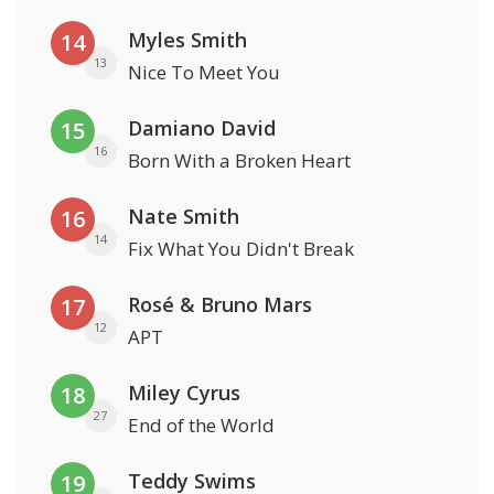
Myles Smith
14
13
Nice To Meet You
Damiano David
15
16
Born With a Broken Heart
Nate Smith
16
14
Fix What You Didn't Break
Rosé & Bruno Mars
17
12
APT
Miley Cyrus
18
27
End of the World
Teddy Swims
19