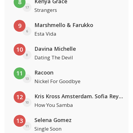
Kenya Grace
8
17
Strangers
Marshmello & Farukko
9
6
Esta Vida
Davina Michelle
10
8
Dating The Devil
Racoon
11
13
Nickel For Goodbye
Kris Kross Amsterdam. Sofia Reyes & Tinie Tempah
12
10
How You Samba
Selena Gomez
13
11
Single Soon