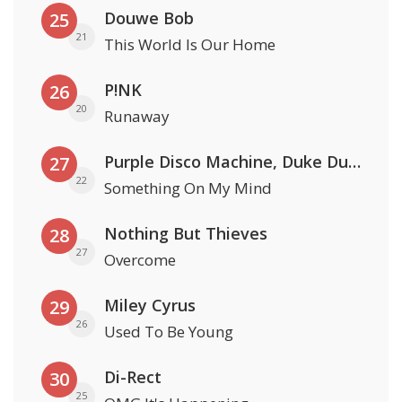
Douwe Bob
25
21
This World Is Our Home
P!NK
26
20
Runaway
Purple Disco Machine, Duke Dumont & Nothing But Thieves
27
22
Something On My Mind
Nothing But Thieves
28
27
Overcome
Miley Cyrus
29
26
Used To Be Young
Di-Rect
30
25