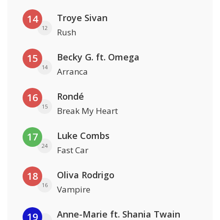
Troye Sivan
14
12
Rush
Becky G. ft. Omega
15
14
Arranca
Rondé
16
15
Break My Heart
Luke Combs
17
24
Fast Car
Oliva Rodrigo
18
16
Vampire
Anne-Marie ft. Shania Twain
19