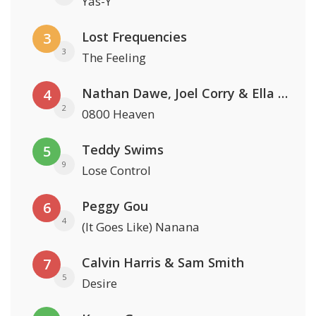
Yas-Y
Lost Frequencies
3
3
The Feeling
Nathan Dawe, Joel Corry & Ella Henderson
4
2
0800 Heaven
Teddy Swims
5
9
Lose Control
Peggy Gou
6
4
(It Goes Like) Nanana
Calvin Harris & Sam Smith
7
5
Desire