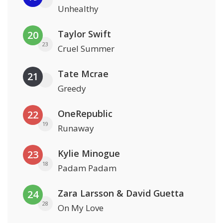
Unhealthy
Taylor Swift
20
23
Cruel Summer
Tate Mcrae
21
Greedy
OneRepublic
22
19
Runaway
Kylie Minogue
23
18
Padam Padam
Zara Larsson & David Guetta
24
28
On My Love