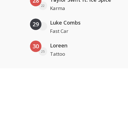
28
22
Karma
Luke Combs
29
Fast Car
Loreen
30
25
Tattoo