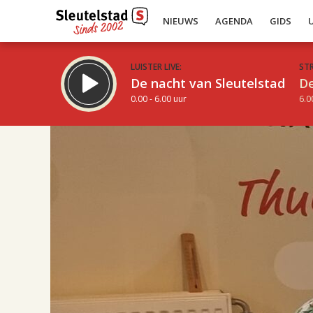
NIEUWS
AGENDA
GIDS
LUISTER LIVE:
ST
De nacht van Sleutelstad
De
0.00 - 6.00 uur
6.0
17.00
Inklappen