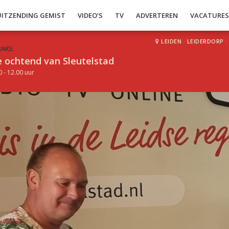
UITZENDING GEMIST
VIDEO’S
TV
ADVERTEREN
VACATURE
LEIDEN
·
LEIDERDORP
·
RAKS:
 ochtend van Sleutelstad
0 - 12.00 uur