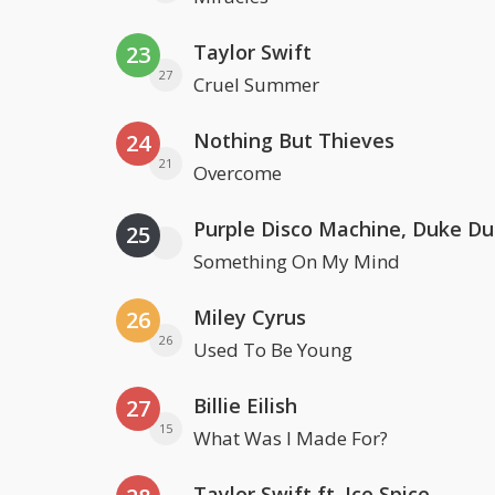
Taylor Swift
23
27
Cruel Summer
Nothing But Thieves
24
21
Overcome
25
Something On My Mind
Miley Cyrus
26
26
Used To Be Young
Billie Eilish
27
15
What Was I Made For?
Taylor Swift ft. Ice Spice