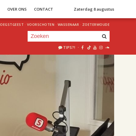
S
OVER ONS
CONTACT
Zaterdag 8 augustus
OEGSTGEEST
·
VOORSCHOTEN
·
WASSENAAR
·
ZOETERWOUDE
TIPS?!
·
Je luistert nu naar
uur 1 van 2
«
Vorig uur
Volgend uur
»
18.00