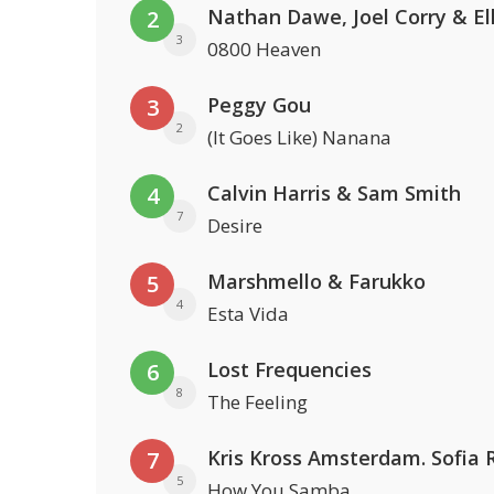
2
3
0800 Heaven
Peggy Gou
3
2
(It Goes Like) Nanana
Calvin Harris & Sam Smith
4
7
Desire
Marshmello & Farukko
5
4
Esta Vida
Lost Frequencies
6
8
The Feeling
7
5
How You Samba