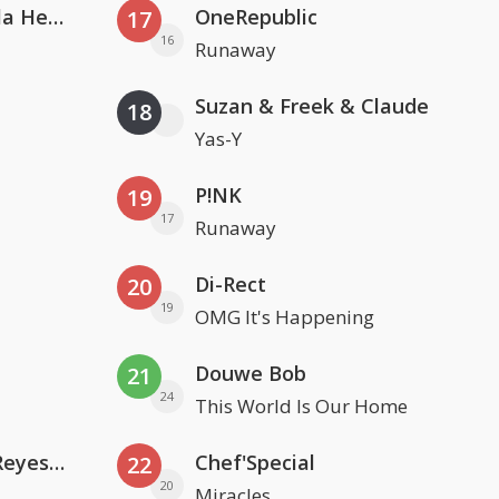
Nathan Dawe, Joel Corry & Ella Henderson
OneRepublic
17
16
Runaway
Suzan & Freek & Claude
18
Yas-Y
P!NK
19
17
Runaway
Di-Rect
20
19
OMG It's Happening
Douwe Bob
21
24
This World Is Our Home
Kris Kross Amsterdam. Sofia Reyes & Tinie Tempah
Chef'Special
22
20
Miracles