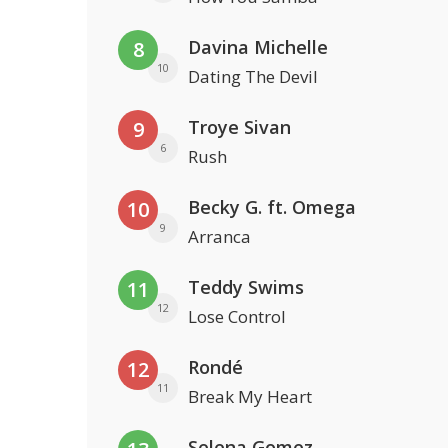
Davina Michelle
8
10
Dating The Devil
Troye Sivan
9
6
Rush
Becky G. ft. Omega
10
9
Arranca
Teddy Swims
11
12
Lose Control
Rondé
12
11
Break My Heart
Selena Gomez