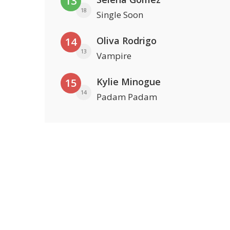
13
18
Single Soon
Oliva Rodrigo
14
13
Vampire
Kylie Minogue
15
14
Padam Padam