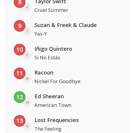
Taylor Swift
8
4
Cruel Summer
Suzan & Freek & Claude
9
7
Yas-Y
Iñigo Quintero
10
9
Si No Estás
Racoon
11
10
Nickel For Goodbye
Ed Sheeran
12
14
American Town
Lost Frequencies
13
12
The Feeling