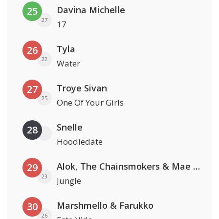
Davina Michelle
25
27
17
Tyla
26
22
Water
Troye Sivan
27
25
One Of Your Girls
Snelle
28
Hoodiedate
Alok, The Chainsmokers & Mae Stephens
29
23
Jungle
Marshmello & Farukko
30
26