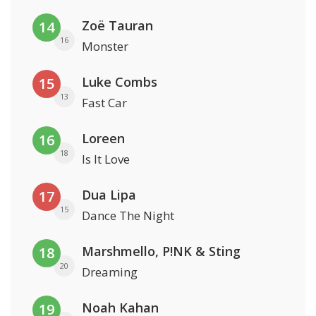
Zoë Tauran
14
16
Monster
Luke Combs
15
13
Fast Car
Loreen
16
18
Is It Love
Dua Lipa
17
15
Dance The Night
Marshmello, P!NK & Sting
18
20
Dreaming
Noah Kahan
19