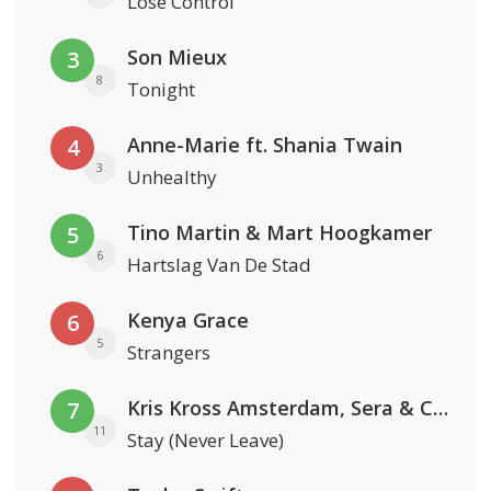
Lose Control
Son Mieux
3
8
Tonight
Anne-Marie ft. Shania Twain
4
3
Unhealthy
Tino Martin & Mart Hoogkamer
5
6
Hartslag Van De Stad
Kenya Grace
6
5
Strangers
Kris Kross Amsterdam, Sera & Conor Maynard
7
11
Stay (Never Leave)