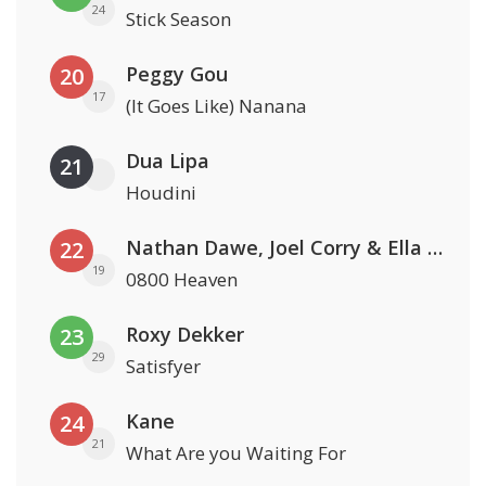
24
Stick Season
Peggy Gou
20
17
(It Goes Like) Nanana
Dua Lipa
21
Houdini
Nathan Dawe, Joel Corry & Ella Henderson
22
19
0800 Heaven
Roxy Dekker
23
29
Satisfyer
Kane
24
21
What Are you Waiting For