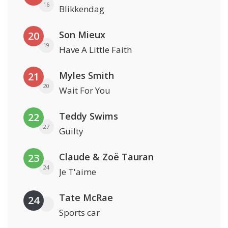
16
Blikkendag
Son Mieux
20
19
Have A Little Faith
Myles Smith
21
20
Wait For You
Teddy Swims
22
27
Guilty
Claude & Zoë Tauran
23
24
Je T'aime
Tate McRae
24
Sports car