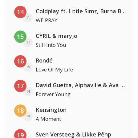
Coldplay ft. Little Simz, Burna Boy, Elyanna & Tini
14
11
WE PRAY
CYRIL & maryjo
15
17
Still Into You
Rondé
16
15
Love Of My Life
David Guetta, Alphaville & Ava Max
17
14
Forever Young
Kensington
18
18
A Moment
Sven Versteeg & Likke Pêhp
19