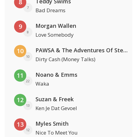
Teddy Swims
8
7
Bad Dreams
Morgan Wallen
9
8
Love Somebody
PAWSA & The Adventures Of Stevie V
10
10
Dirty Cash (Money Talks)
Noano & Emms
11
22
Waka
Suzan & Freek
12
13
Ken Je Dat Gevoel
Myles Smith
13
12
Nice To Meet You