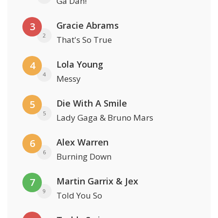
Ga Dan!
Gracie Abrams
3
2
That's So True
Lola Young
4
4
Messy
Die With A Smile
5
5
Lady Gaga & Bruno Mars
Alex Warren
6
6
Burning Down
Martin Garrix & Jex
7
9
Told You So