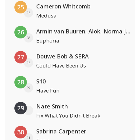
Cameron Whitcomb
25
25
Medusa
Armin van Buuren, Alok, Norma Jean Martine & LAWRENT
26
28
Euphoria
Douwe Bob & SERA
27
26
Could Have Been Us
S10
28
29
Have Fun
Nate Smith
29
Fix What You Didn't Break
Sabrina Carpenter
30
21