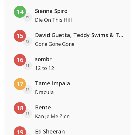
Sienna Spiro
14
19
Die On This Hill
David Guetta, Teddy Swims & Tones And I
15
12
Gone Gone Gone
sombr
16
11
12 to 12
Tame Impala
17
17
Dracula
Bente
18
16
Kan Je Me Zien
Ed Sheeran
19