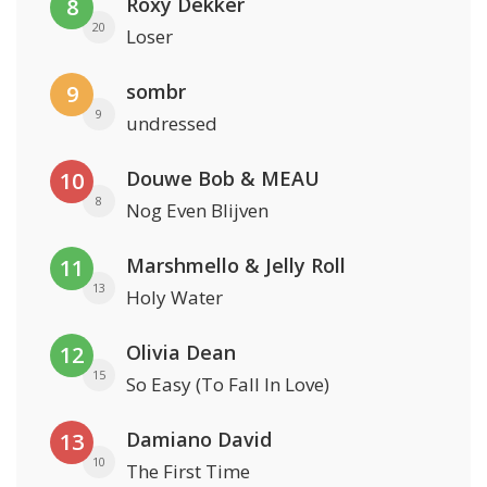
Roxy Dekker
8
20
Loser
sombr
9
9
undressed
Douwe Bob & MEAU
10
8
Nog Even Blijven
Marshmello & Jelly Roll
11
13
Holy Water
Olivia Dean
12
15
So Easy (To Fall In Love)
Damiano David
13
10
The First Time