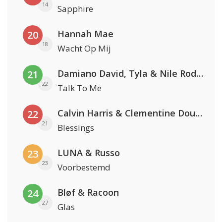
14
Sapphire
Hannah Mae
20
18
Wacht Op Mij
Damiano David, Tyla & Nile Rodgers
21
22
Talk To Me
Calvin Harris & Clementine Douglas
22
21
Blessings
LUNA & Russo
23
23
Voorbestemd
Bløf & Racoon
24
27
Glas