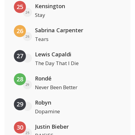
Kensington
25
24
Stay
Sabrina Carpenter
26
26
Tears
Lewis Capaldi
27
The Day That I Die
Rondé
28
29
Never Been Better
Robyn
29
Dopamine
Justin Bieber
30
25