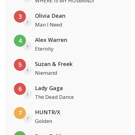
WHERE IS MY HUSBAND!
Olivia Dean
3
2
Man I Need
Alex Warren
4
6
Eternity
Suzan & Freek
5
4
Niemand
Lady Gaga
6
5
The Dead Dance
HUNTR/X
7
7
Golden