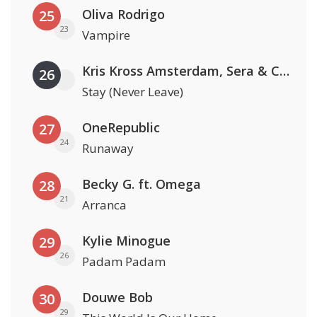
Oliva Rodrigo
25
23
Vampire
Kris Kross Amsterdam, Sera & Conor Maynard
26
Stay (Never Leave)
OneRepublic
27
24
Runaway
Becky G. ft. Omega
28
21
Arranca
Kylie Minogue
29
26
Padam Padam
Douwe Bob
30
29