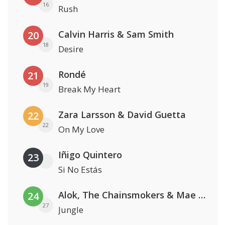
16
Rush
Calvin Harris & Sam Smith
20
18
Desire
Rondé
21
19
Break My Heart
Zara Larsson & David Guetta
22
22
On My Love
Iñigo Quintero
23
Si No Estás
Alok, The Chainsmokers & Mae Stephens
24
27
Jungle