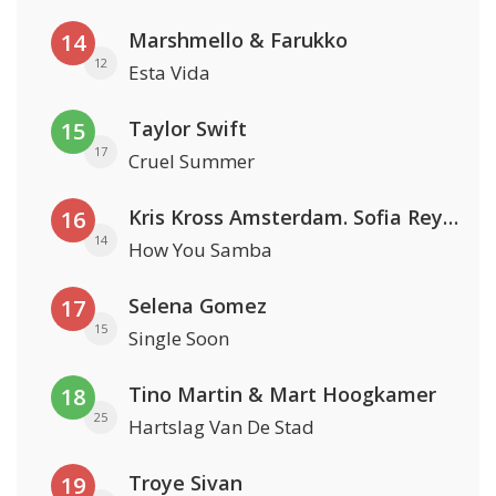
Marshmello & Farukko
14
12
Esta Vida
Taylor Swift
15
17
Cruel Summer
Kris Kross Amsterdam. Sofia Reyes & Tinie Tempah
16
14
How You Samba
Selena Gomez
17
15
Single Soon
Tino Martin & Mart Hoogkamer
18
25
Hartslag Van De Stad
Troye Sivan
19