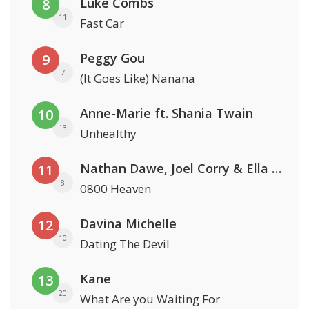
Luke Combs
8
11
Fast Car
Peggy Gou
9
7
(It Goes Like) Nanana
Anne-Marie ft. Shania Twain
10
13
Unhealthy
Nathan Dawe, Joel Corry & Ella Henderson
11
8
0800 Heaven
Davina Michelle
12
10
Dating The Devil
Kane
13
20
What Are you Waiting For