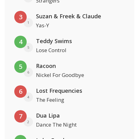
Strangers
Suzan & Freek & Claude
3
1
Yas-Y
Teddy Swims
4
5
Lose Control
Racoon
5
6
Nickel For Goodbye
Lost Frequencies
6
4
The Feeling
Dua Lipa
7
2
Dance The Night