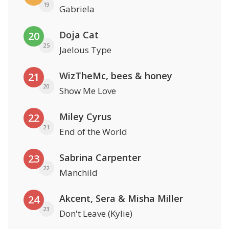
19
Gabriela
Doja Cat
20
25
Jaelous Type
WizTheMc, bees & honey
21
20
Show Me Love
Miley Cyrus
22
21
End of the World
Sabrina Carpenter
23
22
Manchild
Akcent, Sera & Misha Miller
24
23
Don't Leave (Kylie)