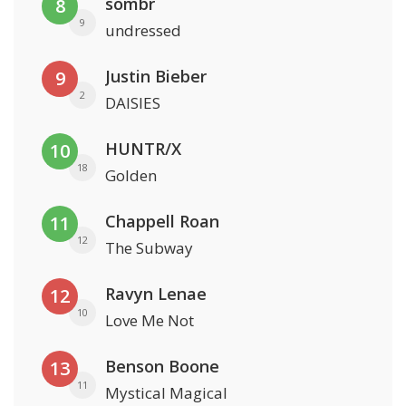
sombr
8
9
undressed
Justin Bieber
9
2
DAISIES
HUNTR/X
10
18
Golden
Chappell Roan
11
12
The Subway
Ravyn Lenae
12
10
Love Me Not
Benson Boone
13
11
Mystical Magical