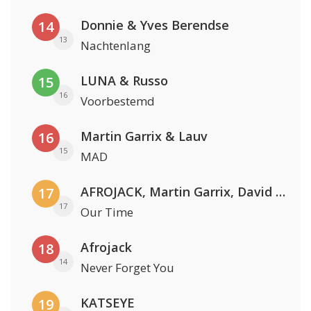
Donnie & Yves Berendse
14
13
Nachtenlang
LUNA & Russo
15
16
Voorbestemd
Martin Garrix & Lauv
16
15
MAD
AFROJACK, Martin Garrix, David Guetta & Amél
17
17
Our Time
Afrojack
18
14
Never Forget You
KATSEYE
19