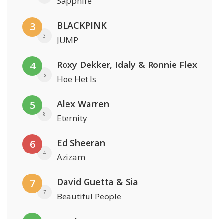
Sapphire
BLACKPINK
3
3
JUMP
Roxy Dekker, Idaly & Ronnie Flex
4
6
Hoe Het Is
Alex Warren
5
8
Eternity
Ed Sheeran
6
4
Azizam
David Guetta & Sia
7
7
Beautiful People