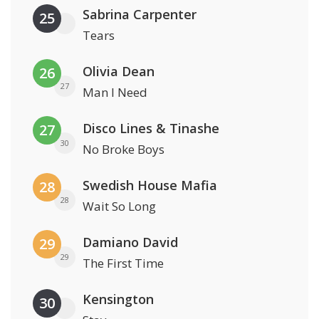
Sabrina Carpenter
25
Tears
Olivia Dean
26
27
Man I Need
Disco Lines & Tinashe
27
30
No Broke Boys
Swedish House Mafia
28
28
Wait So Long
Damiano David
29
29
The First Time
Kensington
30