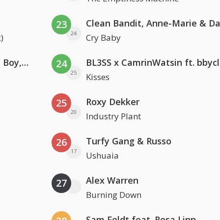
23
24
)
Cry Baby
Coldplay ft. Little Simz, Burna Boy, Elyanna & Tini
BL3SS x CamrinWatsin ft. bbyc
24
25
Kisses
Roxy Dekker
25
20
Industry Plant
Turfy Gang & Russo
26
17
Ushuaia
Alex Warren
27
Burning Down
Sam Feldt feat. Rosa Linn