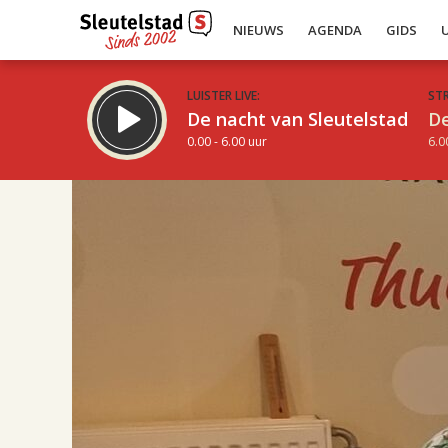
NIEUWS
AGENDA
GIDS
LUISTER LIVE:
ST
De nacht van Sleutelstad
De
0.00 - 6.00 uur
6.0
17.00
Inklappen