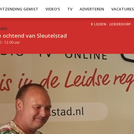
UITZENDING GEMIST
VIDEO’S
TV
ADVERTEREN
VACATURE
LEIDEN
·
LEIDERDORP
·
RAKS:
 ochtend van Sleutelstad
0 - 12.00 uur