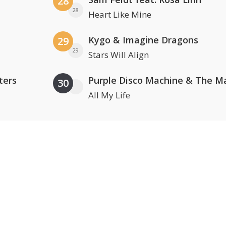
28
28
Heart Like Mine
Kygo & Imagine Dragons
29
29
Stars Will Align
ters
30
All My Life