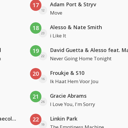
Adam Port & Stryv
17
12
Move
Alesso & Nate Smith
18
23
i Like It
l
19
22
n
Never Going Home Tonight
Froukje & S10
20
16
Ik Haat Hem Voor Jou
Gracie Abrams
21
26
I Love You, I'm Sorry
Hugel x Topic x Arash feat. Daecolm
Linkin Park
22
19
The Emptiness Machine