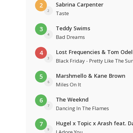
Sabrina Carpenter
2
2
Taste
Teddy Swims
3
4
Bad Dreams
Lost Frequencies & Tom Odel
4
3
Black Friday - Pretty Like The Su
Marshmello & Kane Brown
5
6
Miles On It
The Weeknd
6
7
Dancing In The Flames
7
9
I Adore You