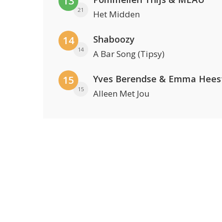
13
21
Het Midden
Shaboozy
14
14
A Bar Song (Tipsy)
Yves Berendse & Emma Hees
15
15
Alleen Met Jou