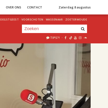
S
OVER ONS
CONTACT
Zaterdag 8 augustus
OEGSTGEEST
·
VOORSCHOTEN
·
WASSENAAR
·
ZOETERWOUDE
TIPS?!
·
Je luistert nu naar
uur 1 van 2
«
Vorig uur
Volgend uur
»
18.00