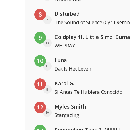
Disturbed
8
5
The Sound of Silence (Cyril Remix
9
13
WE PRAY
Luna
10
11
Dat Is Het Leven
Karol G.
11
8
Si Antes Te Hubiera Conocido
Myles Smith
12
10
Stargazing
Pommelien Thijs & MEAU