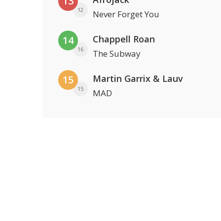
13
12
Never Forget You
Chappell Roan
14
16
The Subway
Martin Garrix & Lauv
15
15
MAD