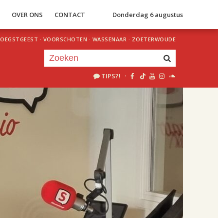
S
OVER ONS
CONTACT
Donderdag 6 augustus
OEGSTGEEST
·
VOORSCHOTEN
·
WASSENAAR
·
ZOETERWOUDE
TIPS?!
·
Je luistert nu naar
uur 1 van 2
«
Vorig uur
Volgend uur
»
18.00