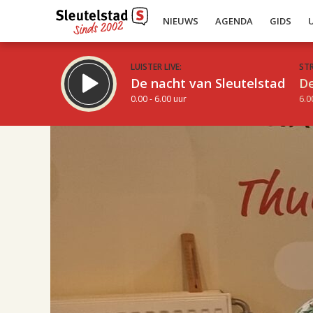
NIEUWS
AGENDA
GIDS
LUISTER LIVE:
ST
De nacht van Sleutelstad
De
0.00 - 6.00 uur
6.0
17.00
Inklappen