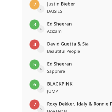
Justin Bieber
2
2
DAISIES
Ed Sheeran
3
4
Azizam
David Guetta & Sia
4
3
Beautiful People
Ed Sheeran
5
6
Sapphire
BLACKPINK
6
7
JUMP
Roxy Dekker, Idaly & Ronnie 
7
5
Hoe Het Is