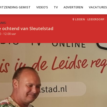
UITZENDING GEMIST
VIDEO’S
TV
ADVERTEREN
VACATURE
LEIDEN
·
LEIDERDORP
·
RAKS:
 ochtend van Sleutelstad
0 - 12.00 uur