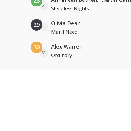
28
29
Sleepless Nights
Olivia Dean
29
Man I Need
Alex Warren
30
30
Ordinary