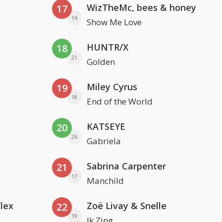
WizTheMc, bees & honey
17
14
Show Me Love
HUNTR/X
18
21
Golden
Miley Cyrus
19
18
End of the World
KATSEYE
20
26
Gabriela
Sabrina Carpenter
21
17
Manchild
Flex
Zoë Livay & Snelle
22
19
Ik Zing