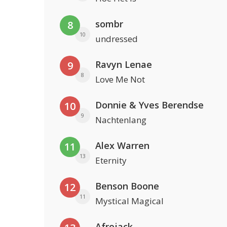
sombr
8
10
undressed
Ravyn Lenae
9
8
Love Me Not
Donnie & Yves Berendse
10
9
Nachtenlang
Alex Warren
11
13
Eternity
Benson Boone
12
11
Mystical Magical
Afrojack