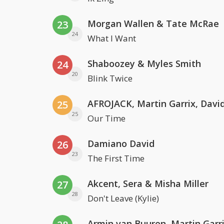
Morgan Wallen & Tate McRae
23
24
What I Want
Shaboozey & Myles Smith
24
20
Blink Twice
25
25
Our Time
Damiano David
26
23
The First Time
Akcent, Sera & Misha Miller
27
28
Don't Leave (Kylie)