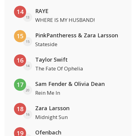
RAYE
14
13
WHERE IS MY HUSBAND!
PinkPantheress & Zara Larsson
15
15
Stateside
Taylor Swift
16
14
The Fate Of Ophelia
Sam Fender & Olivia Dean
17
20
Rein Me In
Zara Larsson
18
16
Midnight Sun
Ofenbach
19