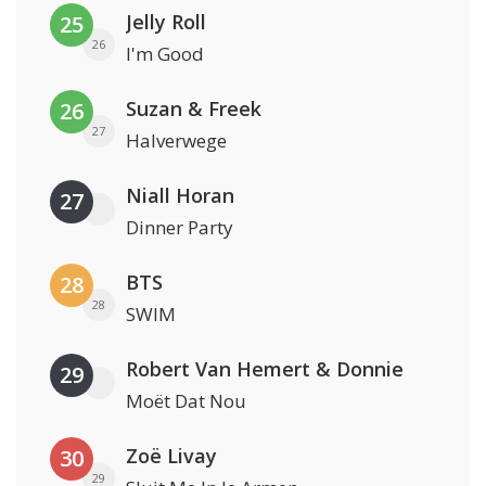
Jelly Roll
25
26
I'm Good
Suzan & Freek
26
27
Halverwege
Niall Horan
27
Dinner Party
BTS
28
28
SWIM
Robert Van Hemert & Donnie
29
Moët Dat Nou
Zoë Livay
30
29