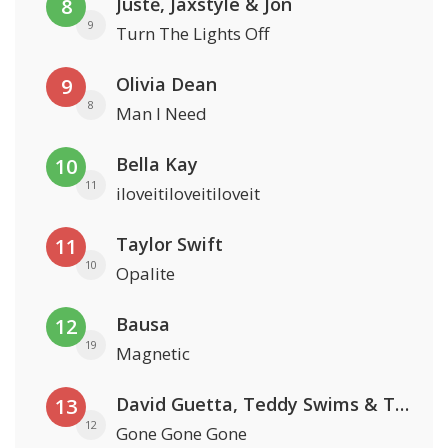
Justė, Jaxstyle & Jon
8
9
Turn The Lights Off
Olivia Dean
9
8
Man I Need
Bella Kay
10
11
iloveitiloveitiloveit
Taylor Swift
11
10
Opalite
Bausa
12
19
Magnetic
David Guetta, Teddy Swims & Tones And I
13
12
Gone Gone Gone