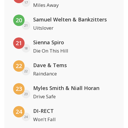
17
Miles Away
Samuel Welten & Bankzitters
20
21
Uitslover
Sienna Spiro
21
18
Die On This Hill
Dave & Tems
22
22
Raindance
Myles Smith & Niall Horan
23
23
Drive Safe
DI-RECT
24
24
Won't Fall