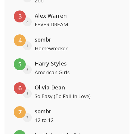
Zoo
Alex Warren
3
2
FEVER DREAM
sombr
4
4
Homewrecker
Harry Styles
5
6
American Girls
Olivia Dean
6
5
So Easy (To Fall In Love)
sombr
7
7
12 to 12