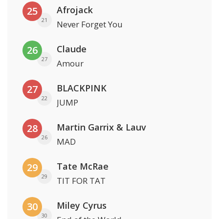
Afrojack
25
21
Never Forget You
Claude
26
27
Amour
BLACKPINK
27
22
JUMP
Martin Garrix & Lauv
28
26
MAD
Tate McRae
29
29
TIT FOR TAT
Miley Cyrus
30
30