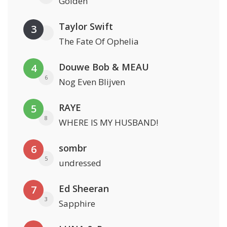
Golden
Taylor Swift
3
The Fate Of Ophelia
Douwe Bob & MEAU
4
6
Nog Even Blijven
RAYE
5
8
WHERE IS MY HUSBAND!
sombr
6
5
undressed
Ed Sheeran
7
3
Sapphire