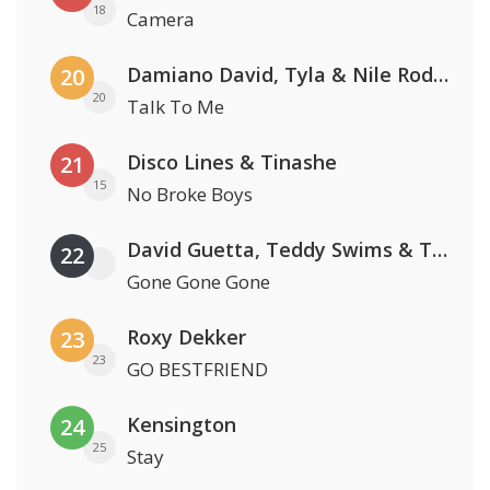
18
Camera
Damiano David, Tyla & Nile Rodgers
20
20
Talk To Me
Disco Lines & Tinashe
21
15
No Broke Boys
David Guetta, Teddy Swims & Tones And I
22
Gone Gone Gone
Roxy Dekker
23
23
GO BESTFRIEND
Kensington
24
25
Stay