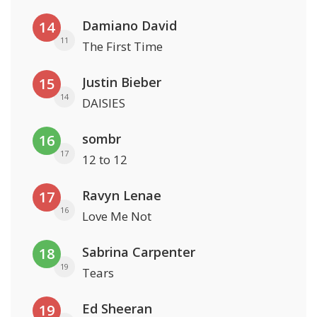
Damiano David
14
11
The First Time
Justin Bieber
15
14
DAISIES
sombr
16
17
12 to 12
Ravyn Lenae
17
16
Love Me Not
Sabrina Carpenter
18
19
Tears
Ed Sheeran
19