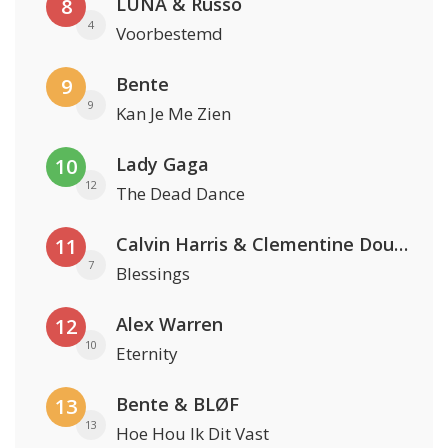
LUNA & Russo
8
4
Voorbestemd
Bente
9
9
Kan Je Me Zien
Lady Gaga
10
12
The Dead Dance
Calvin Harris & Clementine Douglas
11
7
Blessings
Alex Warren
12
10
Eternity
Bente & BLØF
13
13
Hoe Hou Ik Dit Vast