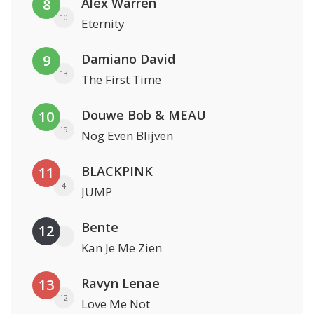
Alex Warren
8
10
Eternity
Damiano David
9
13
The First Time
Douwe Bob & MEAU
10
19
Nog Even Blijven
BLACKPINK
11
4
JUMP
Bente
12
Kan Je Me Zien
Ravyn Lenae
13
12
Love Me Not