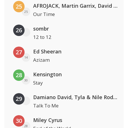
AFROJACK, Martin Garrix, David Guetta & Amél
25
25
Our Time
sombr
26
12 to 12
Ed Sheeran
27
14
Azizam
Kensington
28
30
Stay
Damiano David, Tyla & Nile Rodgers
29
Talk To Me
Miley Cyrus
30
28