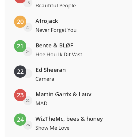
15
Beautiful People
Afrojack
20
20
Never Forget You
Bente & BLØF
21
24
Hoe Hou Ik Dit Vast
Ed Sheeran
22
Camera
Martin Garrix & Lauv
23
22
MAD
WizTheMc, bees & honey
24
26
Show Me Love