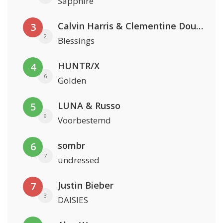
Sapphire
Calvin Harris & Clementine Douglas
3
2
Blessings
HUNTR/X
4
6
Golden
LUNA & Russo
5
9
Voorbestemd
sombr
6
7
undressed
Justin Bieber
7
3
DAISIES