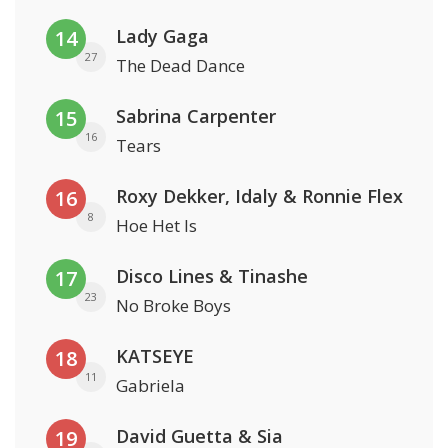
Lady Gaga
14
27
The Dead Dance
Sabrina Carpenter
15
16
Tears
Roxy Dekker, Idaly & Ronnie Flex
16
8
Hoe Het Is
Disco Lines & Tinashe
17
23
No Broke Boys
KATSEYE
18
11
Gabriela
David Guetta & Sia
19