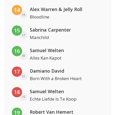
Alex Warren & Jelly Roll
14
14
Bloodline
Sabrina Carpenter
15
17
Manchild
Samuel Welten
16
18
Alles Kan Kapot
Damiano David
17
12
Born With a Broken Heart
Samuel Welten
18
15
Echte Liefde Is Te Koop
Robert Van Hemert
19