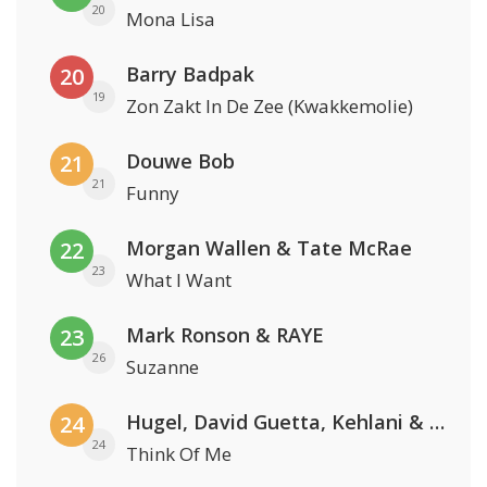
20
Mona Lisa
Barry Badpak
20
19
Zon Zakt In De Zee (Kwakkemolie)
Douwe Bob
21
21
Funny
Morgan Wallen & Tate McRae
22
23
What I Want
Mark Ronson & RAYE
23
26
Suzanne
Hugel, David Guetta, Kehlani & Daecolm
24
24
Think Of Me