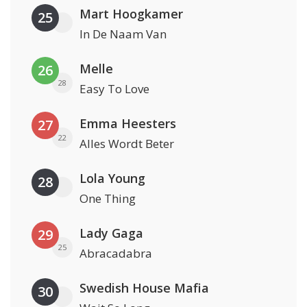
Mart Hoogkamer
25
In De Naam Van
Melle
26
28
Easy To Love
Emma Heesters
27
22
Alles Wordt Beter
Lola Young
28
One Thing
Lady Gaga
29
25
Abracadabra
Swedish House Mafia
30