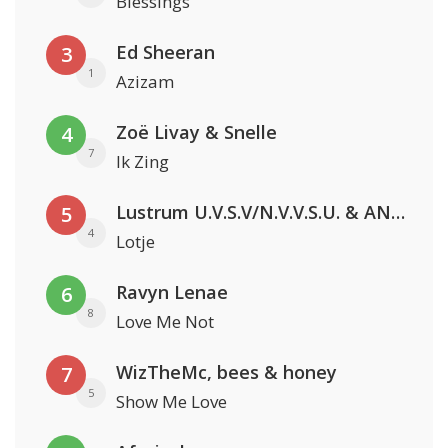
Blessings
Ed Sheeran
3
1
Azizam
Zoë Livay & Snelle
4
7
Ik Zing
Lustrum U.V.S.V/N.V.V.S.U. & ANNO ONS & Jopke van Dobbenburgh & Roeland Beelen
5
4
Lotje
Ravyn Lenae
6
8
Love Me Not
WizTheMc, bees & honey
7
5
Show Me Love