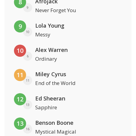
Afrojack
8
9
Never Forget You
Lola Young
9
10
Messy
Alex Warren
10
6
Ordinary
Miley Cyrus
11
11
End of the World
Ed Sheeran
12
13
Sapphire
Benson Boone
13
16
Mystical Magical