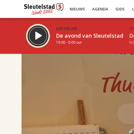
NIEUWS
AGENDA
GIDS
LUISTER LIVE:
ST
De avond van Sleutelstad
D
19.00 - 0.00 uur
0.0
17.00
Inklappen