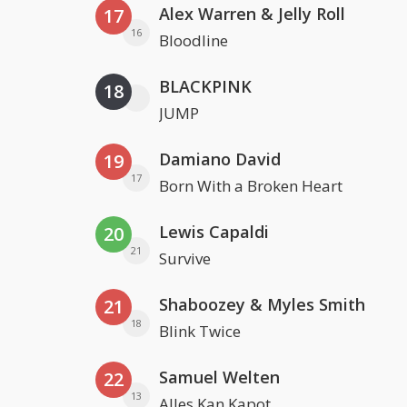
Alex Warren & Jelly Roll
17
16
Bloodline
BLACKPINK
18
JUMP
Damiano David
19
17
Born With a Broken Heart
Lewis Capaldi
20
21
Survive
Shaboozey & Myles Smith
21
18
Blink Twice
Samuel Welten
22
13
Alles Kan Kapot