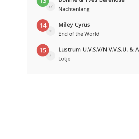
13
27
Nachtenlang
Miley Cyrus
14
10
End of the World
15
8
Lotje