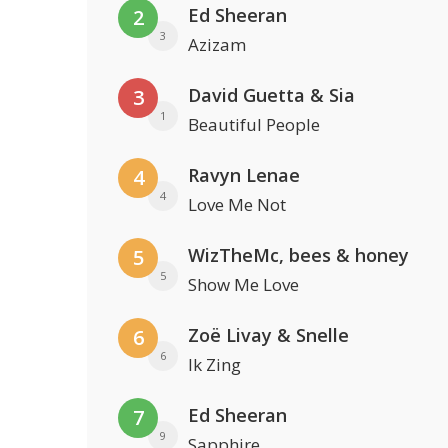
Ed Sheeran
2
3
Azizam
David Guetta & Sia
3
1
Beautiful People
Ravyn Lenae
4
4
Love Me Not
WizTheMc, bees & honey
5
5
Show Me Love
Zoë Livay & Snelle
6
6
Ik Zing
Ed Sheeran
7
9
Sapphire