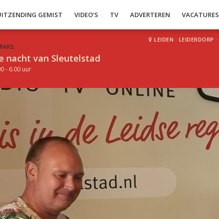
UITZENDING GEMIST
VIDEO’S
TV
ADVERTEREN
VACATURE
LEIDEN
·
LEIDERDORP
·
RAKS:
e nacht van Sleutelstad
0 - 6.00 uur