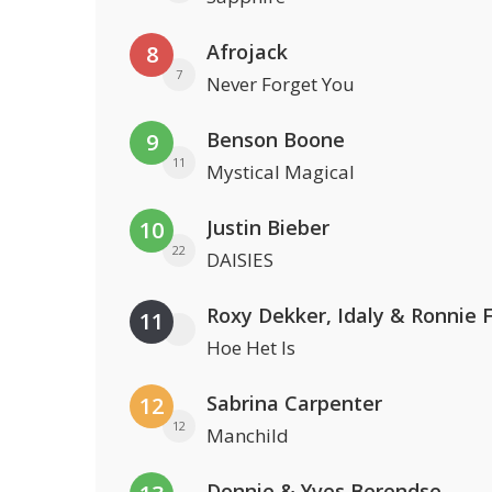
Afrojack
8
7
Never Forget You
Benson Boone
9
11
Mystical Magical
Justin Bieber
10
22
DAISIES
Roxy Dekker, Idaly & Ronnie 
11
Hoe Het Is
Sabrina Carpenter
12
12
Manchild
Donnie & Yves Berendse