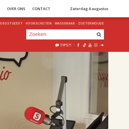
S
OVER ONS
CONTACT
Zaterdag 8 augustus
OEGSTGEEST
·
VOORSCHOTEN
·
WASSENAAR
·
ZOETERWOUDE
TIPS?!
·
Je luistert nu naar
uur 1 van 2
«
Vorig uur
Volgend uur
»
18.00