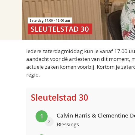
Zaterdag 17.00 - 19.00 uur
SLEUTELSTAD 30
Iedere zaterdagmiddag kun je vanaf 17.00 uur
aandacht voor dé artiesten van dit moment, m
actuele zaken komen voorbij. Kortom je zater
regio.
Sleutelstad 30
Calvin Harris & Clementine D
1
2
Blessings