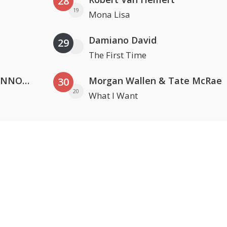
28
19
Mona Lisa
Damiano David
29
The First Time
Lustrum U.V.S.V/N.V.V.S.U. & ANNO ONS & Jopke van Dobbenburgh & Roeland Beelen
Morgan Wallen & Tate McRae
30
20
What I Want