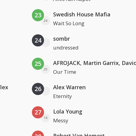
Swedish House Mafia
23
24
Wait So Long
sombr
24
undressed
25
29
Our Time
Flex
Alex Warren
26
Eternity
Lola Young
27
14
Messy
Robert Van Hemert