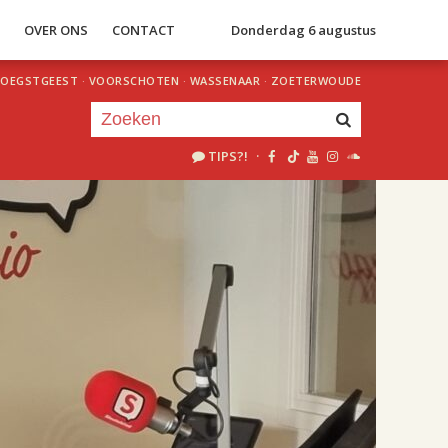
S
OVER ONS
CONTACT
Donderdag 6 augustus
OEGSTGEEST
·
VOORSCHOTEN
·
WASSENAAR
·
ZOETERWOUDE
TIPS?!
·
Je luistert nu naar
uur 1 van 2
«
Vorig uur
Volgend uur
»
18.00