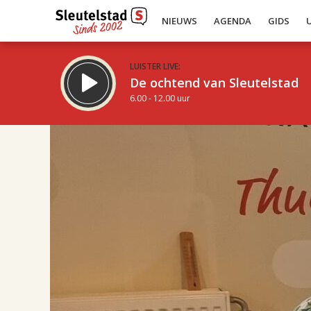
NIEUWS
AGENDA
GIDS
LUISTER LIVE:
De ochtend van Sleutelstad
6.00 - 12.00 uur
17.00
Inklappen