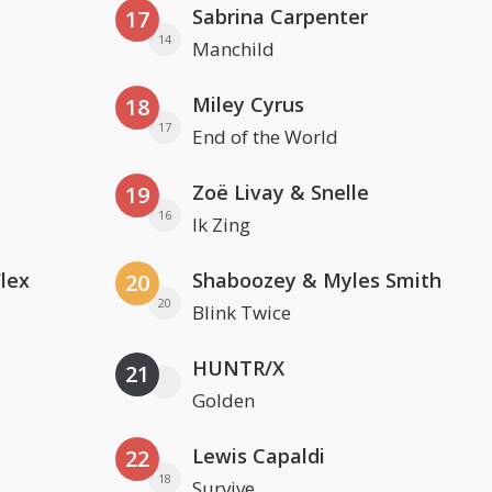
Sabrina Carpenter
17
14
Manchild
Miley Cyrus
18
17
End of the World
Zoë Livay & Snelle
19
16
Ik Zing
Flex
Shaboozey & Myles Smith
20
20
Blink Twice
HUNTR/X
21
Golden
Lewis Capaldi
22
18
Survive