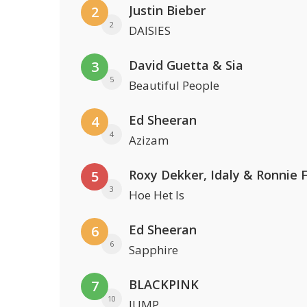
Justin Bieber
2
2
DAISIES
David Guetta & Sia
3
5
Beautiful People
Ed Sheeran
4
4
Azizam
Roxy Dekker, Idaly & Ronnie 
5
3
Hoe Het Is
Ed Sheeran
6
6
Sapphire
BLACKPINK
7
10
JUMP