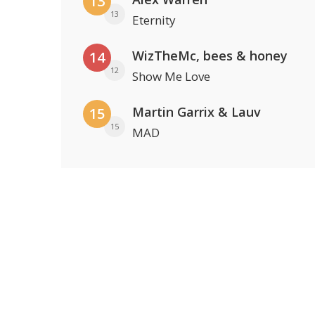
13
13
Eternity
WizTheMc, bees & honey
14
12
Show Me Love
Martin Garrix & Lauv
15
15
MAD