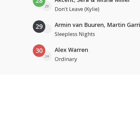
28
29
Don't Leave (Kylie)
29
Sleepless Nights
Alex Warren
30
24
Ordinary