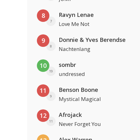
Ravyn Lenae
8
7
Love Me Not
Donnie & Yves Berendse
9
8
Nachtenlang
sombr
10
19
undressed
Benson Boone
11
9
Mystical Magical
Afrojack
12
11
Never Forget You
Alex Warren