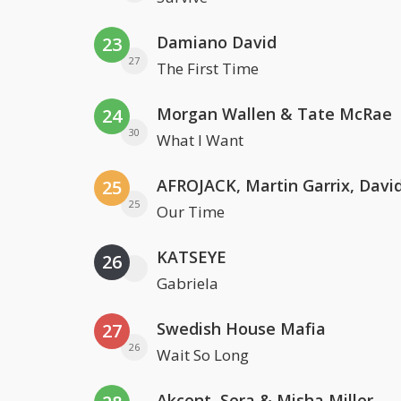
Damiano David
23
27
The First Time
Morgan Wallen & Tate McRae
24
30
What I Want
25
25
Our Time
KATSEYE
26
Gabriela
Swedish House Mafia
27
26
Wait So Long
Akcent, Sera & Misha Miller