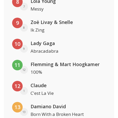
Lola Young
8
7
Messy
Zoë Livay & Snelle
9
8
Ik Zing
Lady Gaga
10
9
Abracadabra
Flemming & Mart Hoogkamer
11
12
100%
Claude
12
1
C'est La Vie
Damiano David
13
13
Born With a Broken Heart