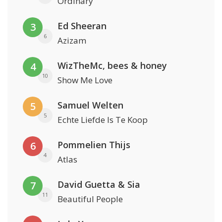
Ordinary
Ed Sheeran
3
6
Azizam
WizTheMc, bees & honey
4
10
Show Me Love
Samuel Welten
5
5
Echte Liefde Is Te Koop
Pommelien Thijs
6
4
Atlas
David Guetta & Sia
7
11
Beautiful People