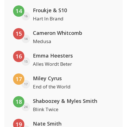
Froukje & S10
14
16
Hart In Brand
Cameron Whitcomb
15
14
Medusa
Emma Heesters
16
15
Alles Wordt Beter
Miley Cyrus
17
17
End of the World
Shaboozey & Myles Smith
18
24
Blink Twice
Nate Smith
19