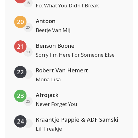
18
Fix What You Didn't Break
Antoon
20
20
Beetje Van Mij
Benson Boone
21
19
Sorry I'm Here For Someone Else
Robert Van Hemert
22
Mona Lisa
Afrojack
23
25
Never Forget You
Kraantje Pappie & ADF Samski
24
Lil' Freakje