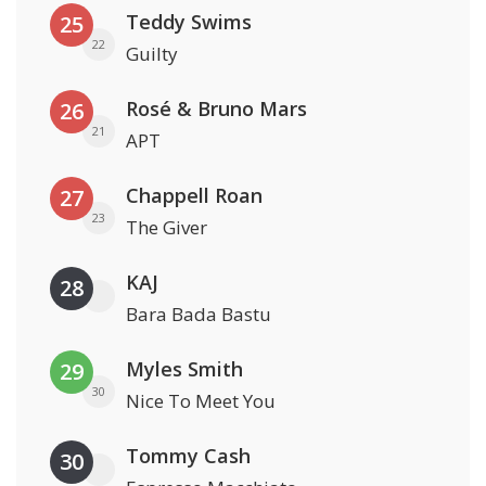
Teddy Swims
25
22
Guilty
Rosé & Bruno Mars
26
21
APT
Chappell Roan
27
23
The Giver
KAJ
28
Bara Bada Bastu
Myles Smith
29
30
Nice To Meet You
Tommy Cash
30