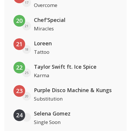
17
Overcome
Chef'Special
20
21
Miracles
Loreen
21
18
Tattoo
Taylor Swift ft. Ice Spice
22
25
Karma
Purple Disco Machine & Kungs
23
20
Substitution
Selena Gomez
24
Single Soon