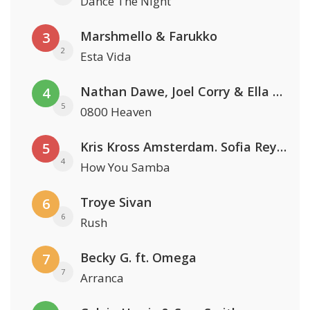
Dance The Night
Marshmello & Farukko
3
2
Esta Vida
Nathan Dawe, Joel Corry & Ella Henderson
4
5
0800 Heaven
Kris Kross Amsterdam. Sofia Reyes & Tinie Tempah
5
4
How You Samba
Troye Sivan
6
6
Rush
Becky G. ft. Omega
7
7
Arranca