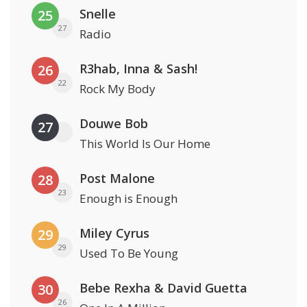
Snelle
25
27
Radio
R3hab, Inna & Sash!
26
22
Rock My Body
Douwe Bob
27
This World Is Our Home
Post Malone
28
23
Enough is Enough
Miley Cyrus
29
29
Used To Be Young
Bebe Rexha & David Guetta
30
26