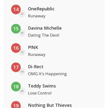
OneRepublic
14
12
Runaway
Davina Michelle
15
19
Dating The Devil
P!NK
16
15
Runaway
Di-Rect
17
14
OMG It's Happening
Teddy Swims
18
24
Lose Control
Nothing But Thieves
19