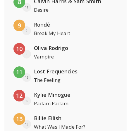
Calvin Harris & Sam Smith
8
11
Desire
Rondé
9
9
Break My Heart
Oliva Rodrigo
10
8
Vampire
Lost Frequencies
11
16
The Feeling
Kylie Minogue
12
10
Padam Padam
Billie Eilish
13
13
What Was I Made For?