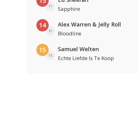
13
11
Sapphire
Alex Warren & Jelly Roll
14
12
Bloodline
Samuel Welten
15
15
Echte Liefde Is Te Koop