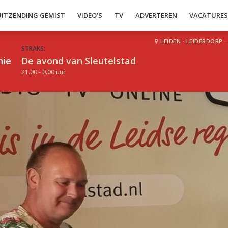
UITZENDING GEMIST
VIDEO’S
TV
ADVERTEREN
VACATURE
LEIDEN
·
LEIDERDORP
·
STRAKS:
hie
De avond van Sleutelstad
21.00 - 0.00 uur