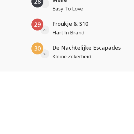
28
Easy To Love
Froukje & S10
29
20
Hart In Brand
De Nachtelijke Escapades
30
30
Kleine Zekerheid