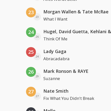
Morgan Wallen & Tate McRae
23
23
What I Want
24
26
Think Of Me
Lady Gaga
25
24
Abracadabra
Mark Ronson & RAYE
26
29
Suzanne
Nate Smith
27
27
Fix What You Didn't Break
Melle