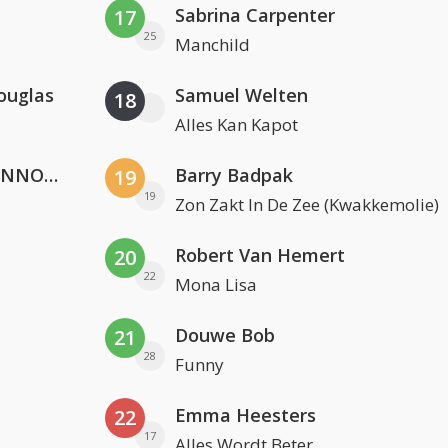
Sabrina Carpenter
17
25
Manchild
ouglas
Samuel Welten
18
Alles Kan Kapot
Lustrum U.V.S.V/N.V.V.S.U. & ANNO ONS & Jopke van Dobbenburgh & Roeland Beelen
Barry Badpak
19
19
Zon Zakt In De Zee (Kwakkemolie)
Robert Van Hemert
20
22
Mona Lisa
Douwe Bob
21
28
Funny
Emma Heesters
22
17
Alles Wordt Beter