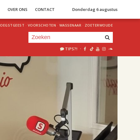
S
OVER ONS
CONTACT
Donderdag 6 augustus
OEGSTGEEST
·
VOORSCHOTEN
·
WASSENAAR
·
ZOETERWOUDE
TIPS?!
·
Je luistert nu naar
uur 1 van 2
«
Vorig uur
Volgend uur
»
18.00