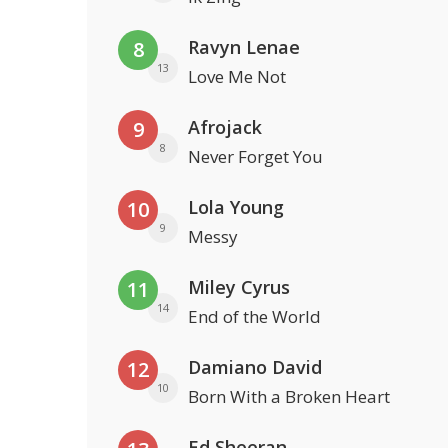
Ravyn Lenae
8
13
Love Me Not
Afrojack
9
8
Never Forget You
Lola Young
10
9
Messy
Miley Cyrus
11
14
End of the World
Damiano David
12
10
Born With a Broken Heart
Ed Sheeran