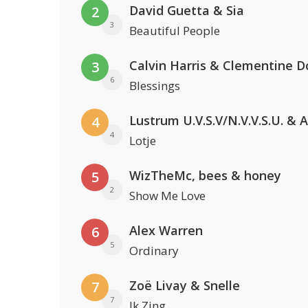
David Guetta & Sia
2
3
Beautiful People
Calvin Harris & Clementine D
3
6
Blessings
4
4
Lotje
WizTheMc, bees & honey
5
2
Show Me Love
Alex Warren
6
5
Ordinary
Zoë Livay & Snelle
7
7
Ik Zing