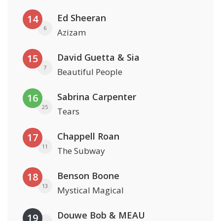
Ed Sheeran
14
6
Azizam
David Guetta & Sia
15
7
Beautiful People
Sabrina Carpenter
16
25
Tears
Chappell Roan
17
11
The Subway
Benson Boone
18
13
Mystical Magical
Douwe Bob & MEAU
19