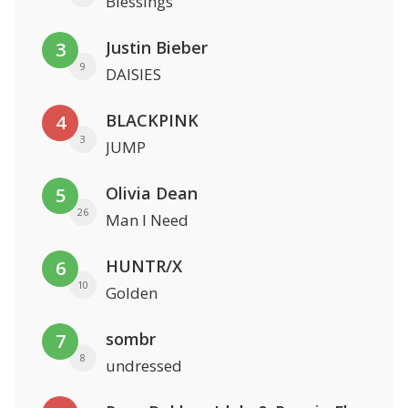
Blessings
Justin Bieber
3
9
DAISIES
BLACKPINK
4
3
JUMP
Olivia Dean
5
26
Man I Need
HUNTR/X
6
10
Golden
sombr
7
8
undressed