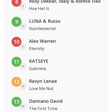
Roxy Dekker, Idaly & Ronnie Flex
8
4
Hoe Het Is
LUNA & Russo
9
15
Voorbestemd
Alex Warren
10
5
Eternity
KATSEYE
11
19
Gabriela
Ravyn Lenae
12
12
Love Me Not
Damiano David
13
29
The First Time