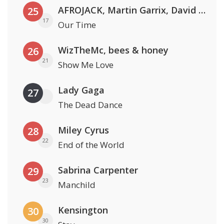
AFROJACK, Martin Garrix, David Guetta & Amél
25
17
Our Time
WizTheMc, bees & honey
26
21
Show Me Love
Lady Gaga
27
The Dead Dance
Miley Cyrus
28
22
End of the World
Sabrina Carpenter
29
23
Manchild
Kensington
30
30