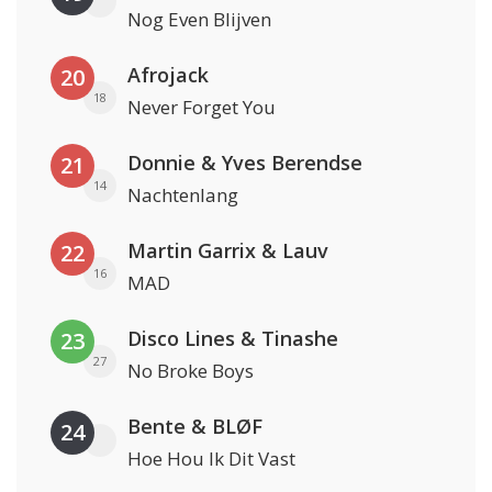
Nog Even Blijven
Afrojack
20
18
Never Forget You
Donnie & Yves Berendse
21
14
Nachtenlang
Martin Garrix & Lauv
22
16
MAD
Disco Lines & Tinashe
23
27
No Broke Boys
Bente & BLØF
24
Hoe Hou Ik Dit Vast