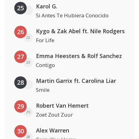
Karol G.
25
Si Antes Te Hubiera Conocido
Kygo & Zak Abel ft. Nile Rodgers
26
22
For Life
Emma Heesters & Rolf Sanchez
27
23
Contigo
Martin Garrix ft. Carolina Liar
28
Smile
Robert Van Hemert
29
25
Zoet Zout Zuur
Alex Warren
30
28