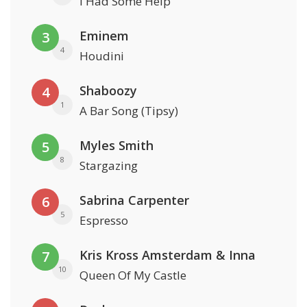
I Had Some Help
Eminem
3
4
Houdini
Shaboozy
4
1
A Bar Song (Tipsy)
Myles Smith
5
8
Stargazing
Sabrina Carpenter
6
5
Espresso
Kris Kross Amsterdam & Inna
7
10
Queen Of My Castle