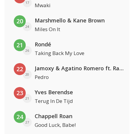
17
Mwaki
Marshmello & Kane Brown
20
24
Miles On It
Rondé
21
26
Taking Back My Love
Jamoxy & Agatino Romero ft. Raffaella Carrà
22
20
Pedro
Yves Berendse
23
21
Terug In De Tijd
Chappell Roan
24
27
Good Luck, Babe!