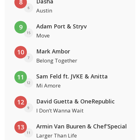
Dasha
8
6
Austin
Adam Port & Stryv
9
15
Move
Mark Ambor
10
7
Belong Together
Sam Feld ft. JVKE & Anitta
11
12
Mi Amore
David Guetta & OneRepublic
12
9
I Don’t Wanna Wait
Armin Van Buuren & Chef'Special
13
11
Larger Than Life