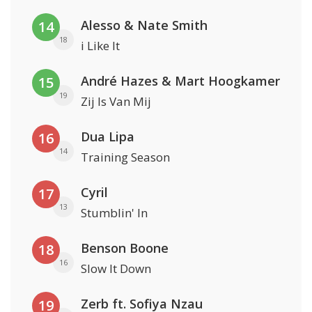
Alesso & Nate Smith
14
18
i Like It
André Hazes & Mart Hoogkamer
15
19
Zij Is Van Mij
Dua Lipa
16
14
Training Season
Cyril
17
13
Stumblin' In
Benson Boone
18
16
Slow It Down
Zerb ft. Sofiya Nzau
19