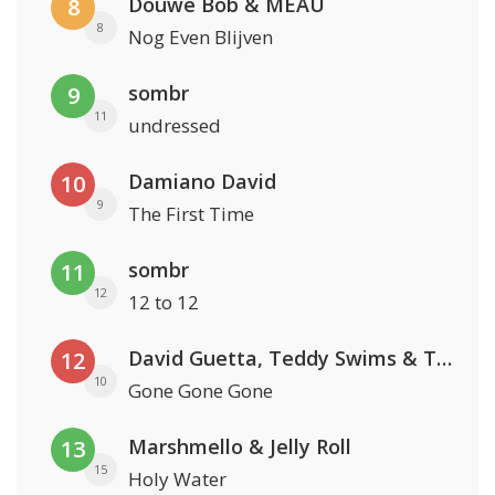
Douwe Bob & MEAU
8
8
Nog Even Blijven
sombr
9
11
undressed
Damiano David
10
9
The First Time
sombr
11
12
12 to 12
David Guetta, Teddy Swims & Tones And I
12
10
Gone Gone Gone
Marshmello & Jelly Roll
13
15
Holy Water