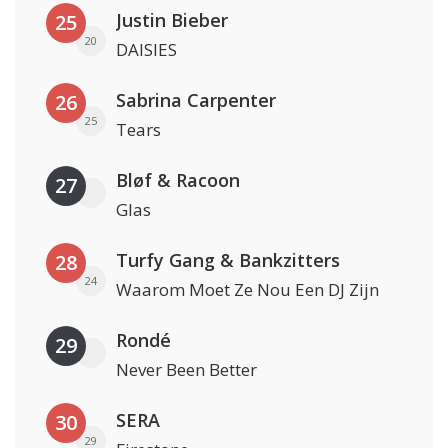
Justin Bieber
25
20
DAISIES
Sabrina Carpenter
26
25
Tears
Bløf & Racoon
27
Glas
Turfy Gang & Bankzitters
28
24
Waarom Moet Ze Nou Een DJ Zijn
Rondé
29
Never Been Better
SERA
30
29