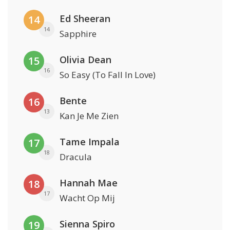
Ed Sheeran
14
14
Sapphire
Olivia Dean
15
16
So Easy (To Fall In Love)
Bente
16
13
Kan Je Me Zien
Tame Impala
17
18
Dracula
Hannah Mae
18
17
Wacht Op Mij
Sienna Spiro
19