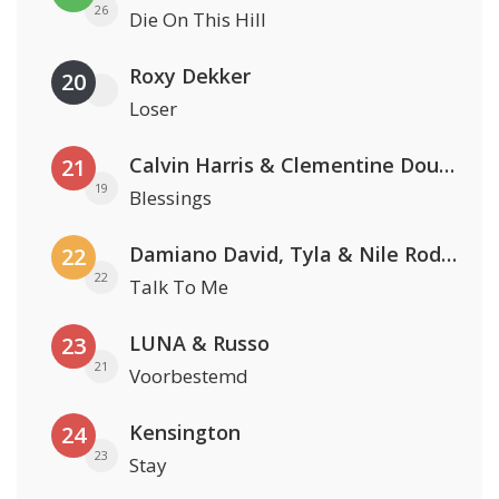
26
Die On This Hill
Roxy Dekker
20
Loser
Calvin Harris & Clementine Douglas
21
19
Blessings
Damiano David, Tyla & Nile Rodgers
22
22
Talk To Me
LUNA & Russo
23
21
Voorbestemd
Kensington
24
23
Stay