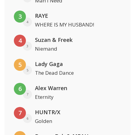
Man I Need
RAYE
3
4
WHERE IS MY HUSBAND!
Suzan & Freek
4
3
Niemand
Lady Gaga
5
5
The Dead Dance
Alex Warren
6
7
Eternity
HUNTR/X
7
6
Golden