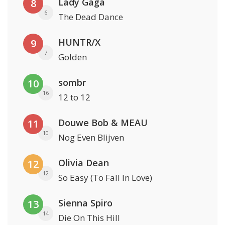
Lady Gaga
8
6
The Dead Dance
HUNTR/X
9
7
Golden
sombr
10
16
12 to 12
Douwe Bob & MEAU
11
10
Nog Even Blijven
Olivia Dean
12
12
So Easy (To Fall In Love)
Sienna Spiro
13
14
Die On This Hill