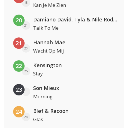
18
Kan Je Me Zien
Damiano David, Tyla & Nile Rodgers
20
21
Talk To Me
Hannah Mae
21
20
Wacht Op Mij
Kensington
22
25
Stay
Son Mieux
23
Morning
Bløf & Racoon
24
24
Glas