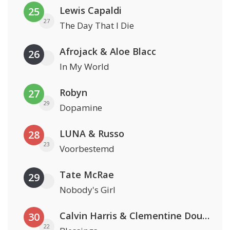
Lewis Capaldi
25
27
The Day That I Die
Afrojack & Aloe Blacc
26
In My World
Robyn
27
29
Dopamine
LUNA & Russo
28
23
Voorbestemd
Tate McRae
29
Nobody's Girl
Calvin Harris & Clementine Douglas
30
22