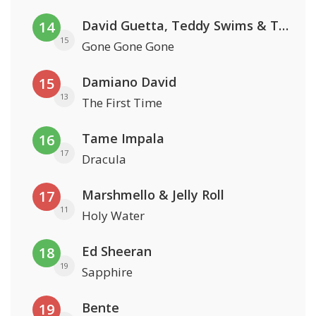
David Guetta, Teddy Swims & Tones And I
14
15
Gone Gone Gone
Damiano David
15
13
The First Time
Tame Impala
16
17
Dracula
Marshmello & Jelly Roll
17
11
Holy Water
Ed Sheeran
18
19
Sapphire
Bente
19