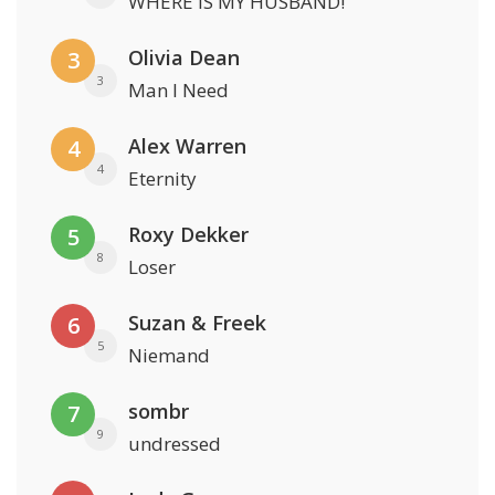
WHERE IS MY HUSBAND!
Olivia Dean
3
3
Man I Need
Alex Warren
4
4
Eternity
Roxy Dekker
5
8
Loser
Suzan & Freek
6
5
Niemand
sombr
7
9
undressed