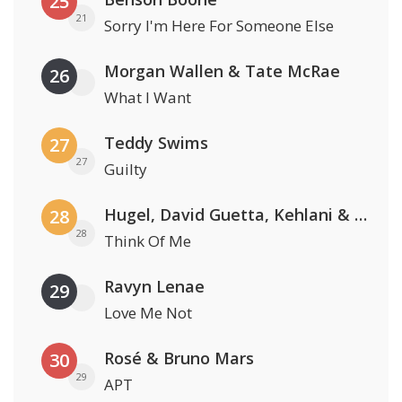
25
21
Sorry I'm Here For Someone Else
Morgan Wallen & Tate McRae
26
What I Want
Teddy Swims
27
27
Guilty
Hugel, David Guetta, Kehlani & Daecolm
28
28
Think Of Me
Ravyn Lenae
29
Love Me Not
Rosé & Bruno Mars
30
29
APT