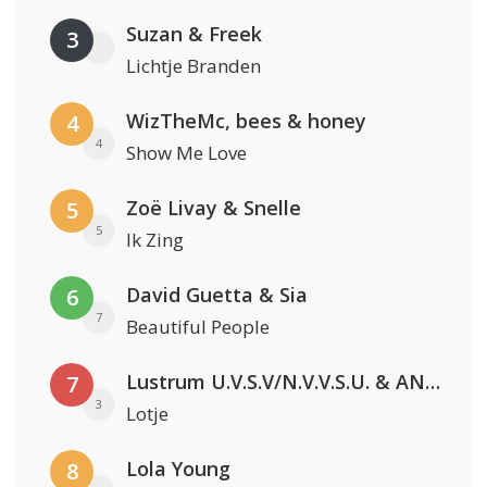
Suzan & Freek
3
Lichtje Branden
WizTheMc, bees & honey
4
4
Show Me Love
Zoë Livay & Snelle
5
5
Ik Zing
David Guetta & Sia
6
7
Beautiful People
Lustrum U.V.S.V/N.V.V.S.U. & ANNO ONS & Jopke van Dobbenburgh & Roeland Beelen
7
3
Lotje
Lola Young
8