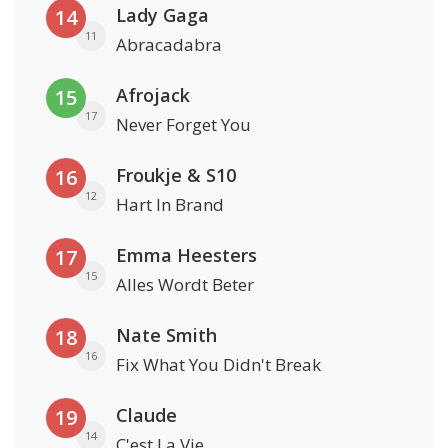
Lady Gaga
14
11
Abracadabra
Afrojack
15
17
Never Forget You
Froukje & S10
16
12
Hart In Brand
Emma Heesters
17
15
Alles Wordt Beter
Nate Smith
18
16
Fix What You Didn't Break
Claude
19
14
C'est La Vie