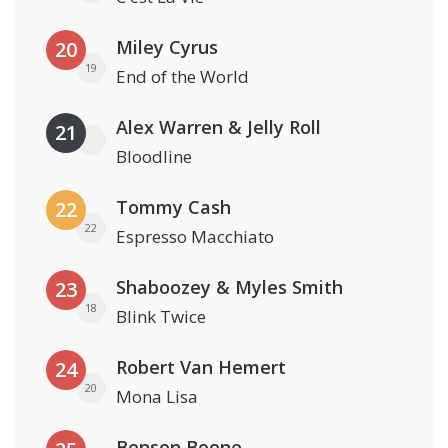
Miley Cyrus
20
19
End of the World
Alex Warren & Jelly Roll
21
Bloodline
Tommy Cash
22
22
Espresso Macchiato
Shaboozey & Myles Smith
23
18
Blink Twice
Robert Van Hemert
24
20
Mona Lisa
Benson Boone