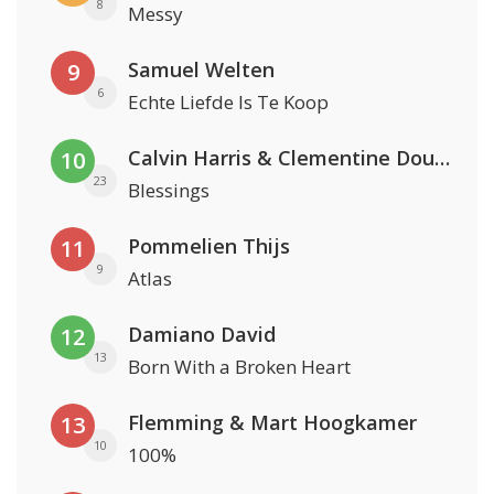
8
Messy
Samuel Welten
9
6
Echte Liefde Is Te Koop
Calvin Harris & Clementine Douglas
10
23
Blessings
Pommelien Thijs
11
9
Atlas
Damiano David
12
13
Born With a Broken Heart
Flemming & Mart Hoogkamer
13
10
100%