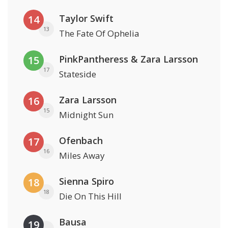
Taylor Swift
14
13
The Fate Of Ophelia
PinkPantheress & Zara Larsson
15
17
Stateside
Zara Larsson
16
15
Midnight Sun
Ofenbach
17
16
Miles Away
Sienna Spiro
18
18
Die On This Hill
Bausa
19