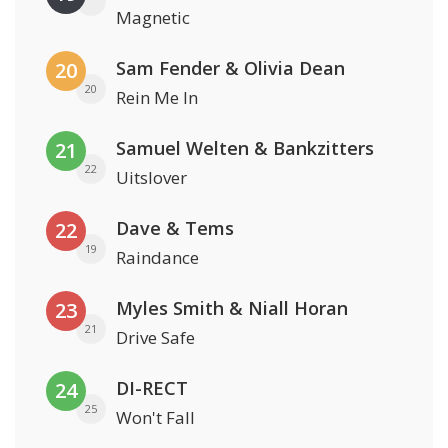
Magnetic
Sam Fender & Olivia Dean
20
20
Rein Me In
Samuel Welten & Bankzitters
21
22
Uitslover
Dave & Tems
22
19
Raindance
Myles Smith & Niall Horan
23
21
Drive Safe
DI-RECT
24
25
Won't Fall