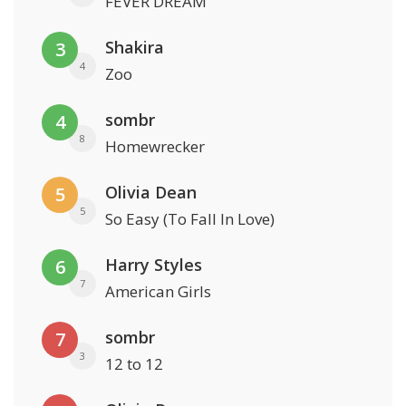
FEVER DREAM
Shakira
3
4
Zoo
sombr
4
8
Homewrecker
Olivia Dean
5
5
So Easy (To Fall In Love)
Harry Styles
6
7
American Girls
sombr
7
3
12 to 12