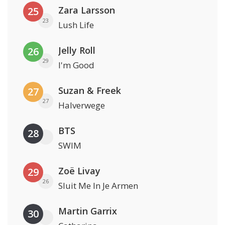
Zara Larsson
25
23
Lush Life
Jelly Roll
26
29
I'm Good
Suzan & Freek
27
27
Halverwege
BTS
28
SWIM
Zoë Livay
29
26
Sluit Me In Je Armen
Martin Garrix
30