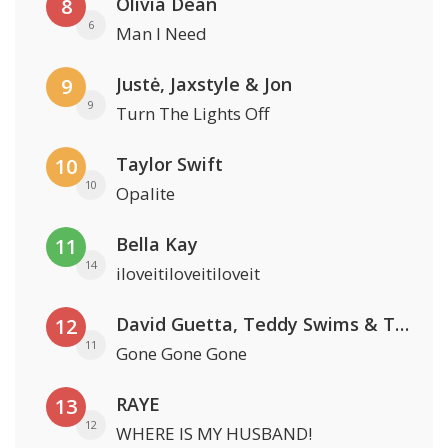
Olivia Dean
8
6
Man I Need
Justė, Jaxstyle & Jon
9
9
Turn The Lights Off
Taylor Swift
10
10
Opalite
Bella Kay
11
14
iloveitiloveitiloveit
David Guetta, Teddy Swims & Tones And I
12
11
Gone Gone Gone
RAYE
13
12
WHERE IS MY HUSBAND!