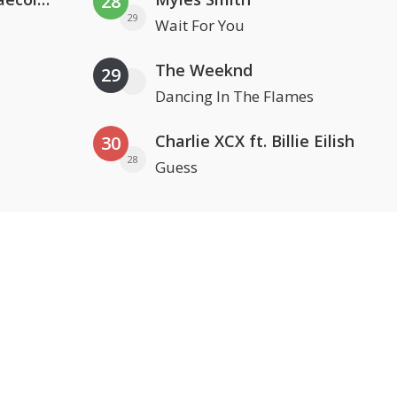
28
29
Wait For You
The Weeknd
29
Dancing In The Flames
Charlie XCX ft. Billie Eilish
30
28
Guess