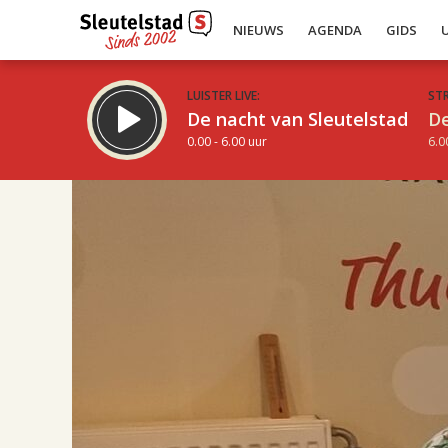
NIEUWS
AGENDA
GIDS
LUISTER LIVE:
ST
De nacht van Sleutelstad
De
0.00 - 6.00 uur
6.0
17.00
Inklappen