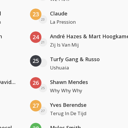
l
Claude
23
23
n
La Pression
n
André Hazes & Mart Hoogkam
24
21
Zij Is Van Mij
Turfy Gang & Russo
25
Ushuaia
Clean Bandit, Anne-Marie & David Guetta
Shawn Mendes
26
25
Why Why Why
Yves Berendse
27
27
Terug In De Tijd
Hugel x Topic x Arash feat. Daecolm
Myles Smith