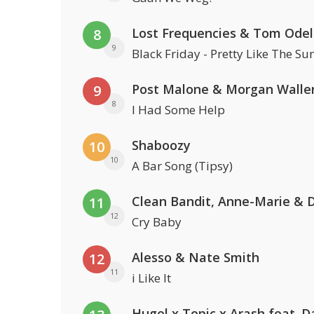
Lost Frequencies & Tom Odel
8
9
Black Friday - Pretty Like The Su
Post Malone & Morgan Walle
9
8
I Had Some Help
Shaboozy
10
10
A Bar Song (Tipsy)
11
12
Cry Baby
Alesso & Nate Smith
12
11
i Like It