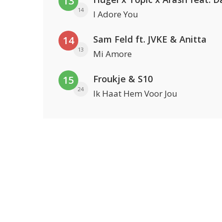
13
14
I Adore You
Sam Feld ft. JVKE & Anitta
14
13
Mi Amore
Froukje & S10
15
24
Ik Haat Hem Voor Jou