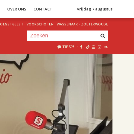
S
OVER ONS
CONTACT
Vrijdag 7 augustus
OEGSTGEEST
·
VOORSCHOTEN
·
WASSENAAR
·
ZOETERWOUDE
TIPS?!
·
Je luistert nu naar
uur 1 van 2
«
Vorig uur
Volgend uur
»
18.00