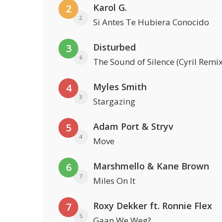
Karol G.
2
2
Si Antes Te Hubiera Conocido
Disturbed
3
6
The Sound of Silence (Cyril Remix
Myles Smith
4
3
Stargazing
Adam Port & Stryv
5
4
Move
Marshmello & Kane Brown
6
7
Miles On It
Roxy Dekker ft. Ronnie Flex
7
5
Gaan We Weg?