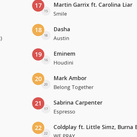
Martin Garrix ft. Carolina Liar
17
15
Smile
Dasha
18
18
)
Austin
Eminem
19
16
Houdini
Mark Ambor
20
20
Belong Together
Sabrina Carpenter
21
17
Espresso
22
22
WE PRAY