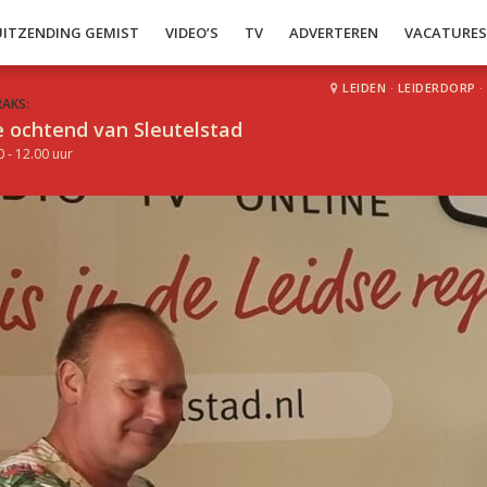
UITZENDING GEMIST
VIDEO’S
TV
ADVERTEREN
VACATURE
LEIDEN
·
LEIDERDORP
·
RAKS:
 ochtend van Sleutelstad
0 - 12.00 uur