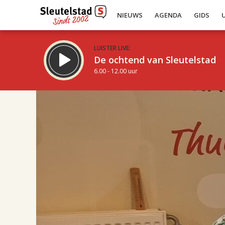
NIEUWS
AGENDA
GIDS
LUISTER LIVE:
De ochtend van Sleutelstad
6.00 - 12.00 uur
17.00
Inklappen