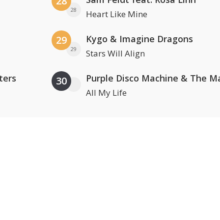
28
28
Heart Like Mine
Kygo & Imagine Dragons
29
29
Stars Will Align
ters
30
All My Life