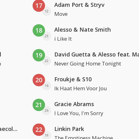
Adam Port & Stryv
17
12
Move
Alesso & Nate Smith
18
23
i Like It
l
19
22
n
Never Going Home Tonight
Froukje & S10
20
16
Ik Haat Hem Voor Jou
Gracie Abrams
21
26
I Love You, I'm Sorry
Hugel x Topic x Arash feat. Daecolm
Linkin Park
22
19
The Emptiness Machine