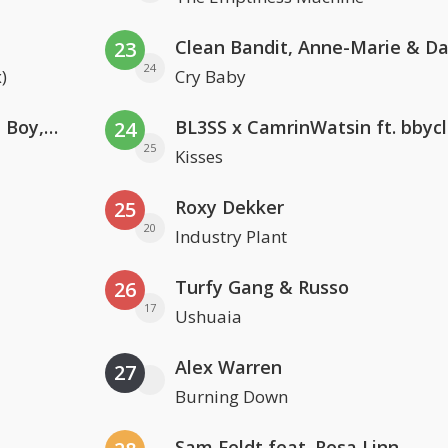
23
24
)
Cry Baby
Coldplay ft. Little Simz, Burna Boy, Elyanna & Tini
BL3SS x CamrinWatsin ft. bbyc
24
25
Kisses
Roxy Dekker
25
20
Industry Plant
Turfy Gang & Russo
26
17
Ushuaia
Alex Warren
27
Burning Down
Sam Feldt feat. Rosa Linn