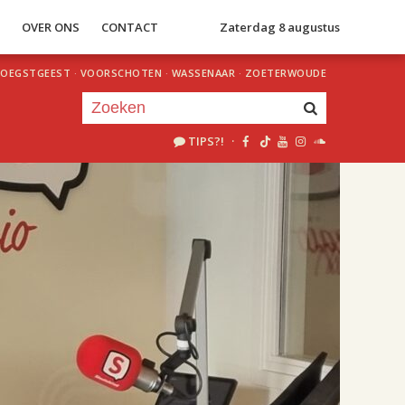
S
OVER ONS
CONTACT
Zaterdag 8 augustus
OEGSTGEEST
·
VOORSCHOTEN
·
WASSENAAR
·
ZOETERWOUDE
TIPS?!
·
Je luistert nu naar
uur 1 van 2
«
Vorig uur
Volgend uur
»
18.00