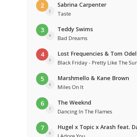
Sabrina Carpenter
2
2
Taste
Teddy Swims
3
4
Bad Dreams
Lost Frequencies & Tom Odel
4
3
Black Friday - Pretty Like The Su
Marshmello & Kane Brown
5
6
Miles On It
The Weeknd
6
7
Dancing In The Flames
7
9
I Adore You