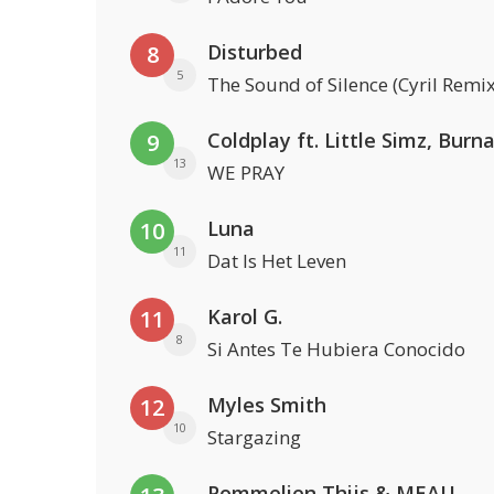
Disturbed
8
5
The Sound of Silence (Cyril Remix
9
13
WE PRAY
Luna
10
11
Dat Is Het Leven
Karol G.
11
8
Si Antes Te Hubiera Conocido
Myles Smith
12
10
Stargazing
Pommelien Thijs & MEAU