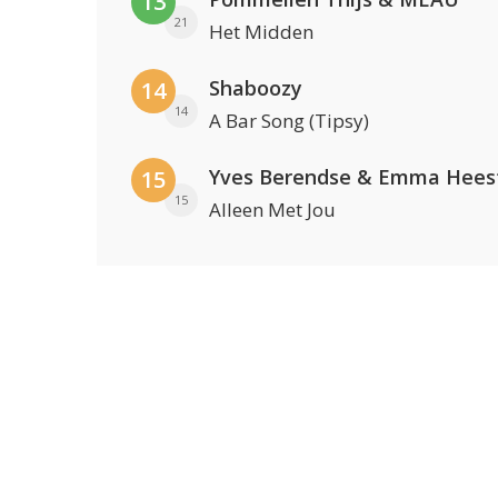
13
21
Het Midden
Shaboozy
14
14
A Bar Song (Tipsy)
Yves Berendse & Emma Hees
15
15
Alleen Met Jou