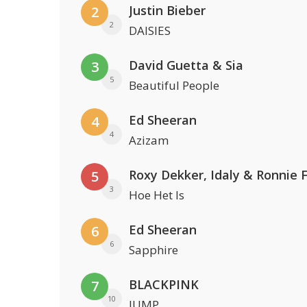
Justin Bieber
2
2
DAISIES
David Guetta & Sia
3
5
Beautiful People
Ed Sheeran
4
4
Azizam
Roxy Dekker, Idaly & Ronnie 
5
3
Hoe Het Is
Ed Sheeran
6
6
Sapphire
BLACKPINK
7
10
JUMP