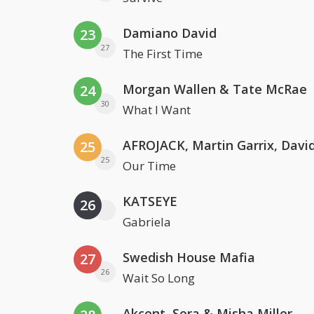
Damiano David
23
27
The First Time
Morgan Wallen & Tate McRae
24
30
What I Want
25
25
Our Time
KATSEYE
26
Gabriela
Swedish House Mafia
27
26
Wait So Long
Akcent, Sera & Misha Miller