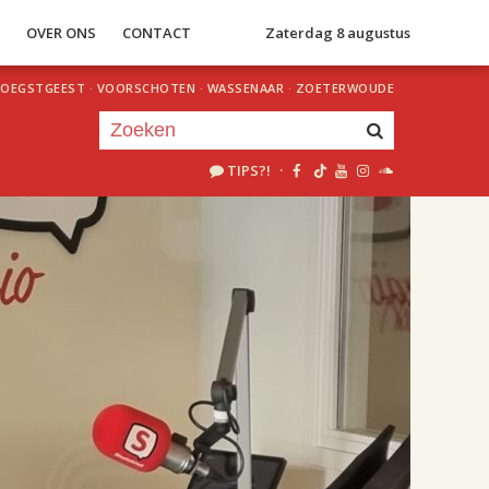
S
OVER ONS
CONTACT
Zaterdag 8 augustus
OEGSTGEEST
·
VOORSCHOTEN
·
WASSENAAR
·
ZOETERWOUDE
TIPS?!
·
Je luistert nu naar
uur 1 van 2
«
Vorig uur
Volgend uur
»
18.00