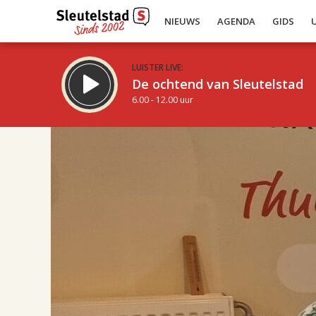
NIEUWS
AGENDA
GIDS
LUISTER LIVE:
De ochtend van Sleutelstad
6.00 - 12.00 uur
17.00
Inklappen