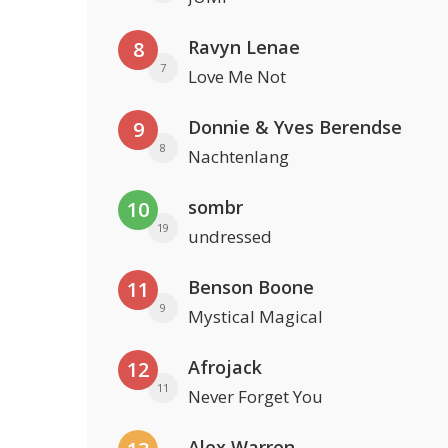
Ravyn Lenae
8
7
Love Me Not
Donnie & Yves Berendse
9
8
Nachtenlang
sombr
10
19
undressed
Benson Boone
11
9
Mystical Magical
Afrojack
12
11
Never Forget You
Alex Warren