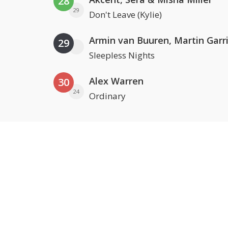
28
29
Don't Leave (Kylie)
29
Sleepless Nights
Alex Warren
30
24
Ordinary