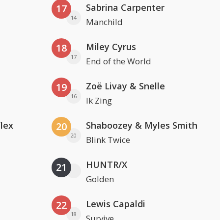
Sabrina Carpenter
17
14
Manchild
Miley Cyrus
18
17
End of the World
Zoë Livay & Snelle
19
16
Ik Zing
Flex
Shaboozey & Myles Smith
20
20
Blink Twice
HUNTR/X
21
Golden
Lewis Capaldi
22
18
Survive