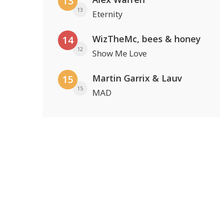
13
13
Eternity
WizTheMc, bees & honey
14
12
Show Me Love
Martin Garrix & Lauv
15
15
MAD