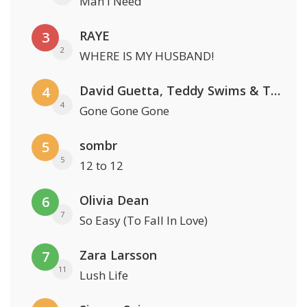
Man I Need
RAYE
3
2
WHERE IS MY HUSBAND!
David Guetta, Teddy Swims & Tones And I
4
4
Gone Gone Gone
sombr
5
5
12 to 12
Olivia Dean
6
7
So Easy (To Fall In Love)
Zara Larsson
7
11
Lush Life