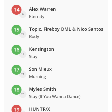
Alex Warren
14
6
Eternity
Topic, Fireboy DML & Nico Santos
15
27
Body
Kensington
16
17
Stay
Son Mieux
17
21
Morning
Myles Smith
18
20
Stay (If You Wanna Dance)
HUNTR/X
19