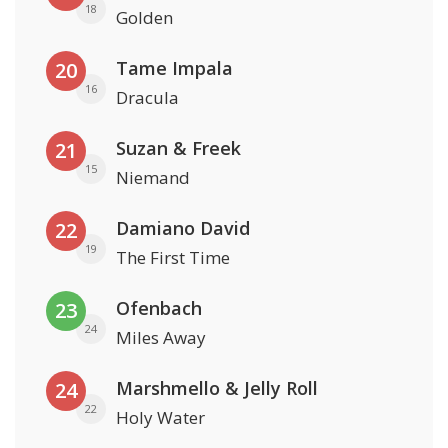
18
Golden
Tame Impala
20
16
Dracula
Suzan & Freek
21
15
Niemand
Damiano David
22
19
The First Time
Ofenbach
23
24
Miles Away
Marshmello & Jelly Roll
24
22
Holy Water