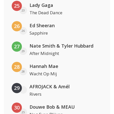
Lady Gaga
25
23
The Dead Dance
Ed Sheeran
26
26
Sapphire
Nate Smith & Tyler Hubbard
27
29
After Midnight
Hannah Mae
28
28
Wacht Op Mij
AFROJACK & Amél
29
Rivers
Douwe Bob & MEAU
30
25