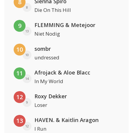
Sienna Spiro
8
8
Die On This Hill
FLEMMING & Metejoor
9
13
Niet Nodig
sombr
10
10
undressed
Afrojack & Aloe Blacc
11
14
In My World
Roxy Dekker
12
9
Loser
HAVEN. & Kaitlin Aragon
13
12
I Run