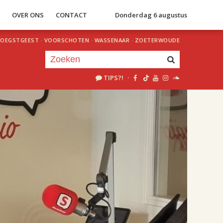
S
OVER ONS
CONTACT
Donderdag 6 augustus
OEGSTGEEST
·
VOORSCHOTEN
·
WASSENAAR
·
ZOETERWOUDE
TIPS?!
·
Je luistert nu naar
uur 1 van 2
«
Vorig uur
Volgend uur
»
18.00