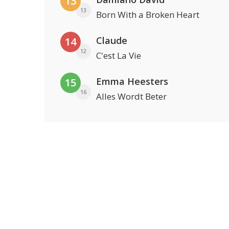
13
13
Born With a Broken Heart
Claude
14
12
C'est La Vie
Emma Heesters
15
16
Alles Wordt Beter