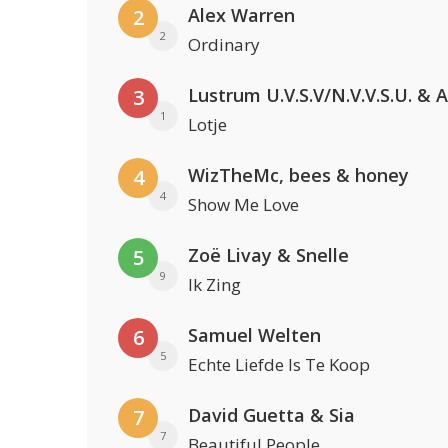
Alex Warren
2
2
Ordinary
3
1
Lotje
WizTheMc, bees & honey
4
4
Show Me Love
Zoë Livay & Snelle
5
9
Ik Zing
Samuel Welten
6
5
Echte Liefde Is Te Koop
David Guetta & Sia
7
7
Beautiful People