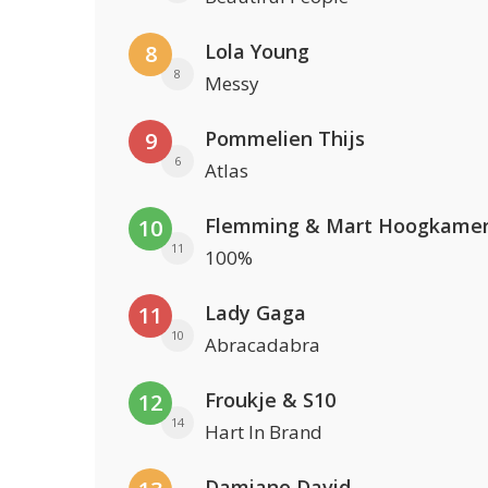
Lola Young
8
8
Messy
Pommelien Thijs
9
6
Atlas
Flemming & Mart Hoogkame
10
11
100%
Lady Gaga
11
10
Abracadabra
Froukje & S10
12
14
Hart In Brand
Damiano David