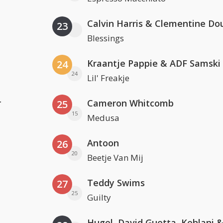
Calvin Harris & Clementine Do
23
Blessings
Kraantje Pappie & ADF Samski
24
24
Lil' Freakje
r
Cameron Whitcomb
25
15
Medusa
Antoon
26
20
Beetje Van Mij
Teddy Swims
27
25
Guilty