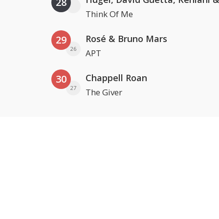
28
Think Of Me
Rosé & Bruno Mars
29
26
APT
Chappell Roan
30
27
The Giver