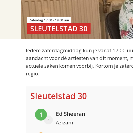
Zaterdag 17.00 - 19.00 uur
SLEUTELSTAD 30
Iedere zaterdagmiddag kun je vanaf 17.00 uur
aandacht voor dé artiesten van dit moment, m
actuele zaken komen voorbij. Kortom je zater
regio.
Sleutelstad 30
Ed Sheeran
1
3
Azizam