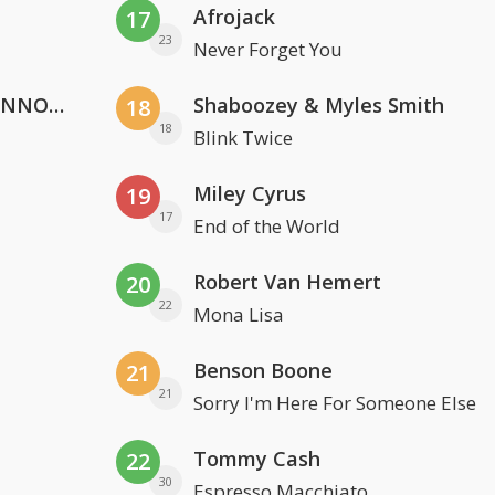
Afrojack
17
23
Never Forget You
Lustrum U.V.S.V/N.V.V.S.U. & ANNO ONS & Jopke van Dobbenburgh & Roeland Beelen
Shaboozey & Myles Smith
18
18
Blink Twice
Miley Cyrus
19
17
End of the World
Robert Van Hemert
20
22
Mona Lisa
Benson Boone
21
21
Sorry I'm Here For Someone Else
Tommy Cash
22
30
Espresso Macchiato