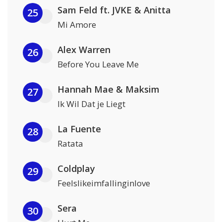
Sam Feld ft. JVKE & Anitta
25
Mi Amore
Alex Warren
26
Before You Leave Me
Hannah Mae & Maksim
27
Ik Wil Dat je Liegt
La Fuente
28
Ratata
Coldplay
29
Feelslikeimfallinginlove
Sera
30