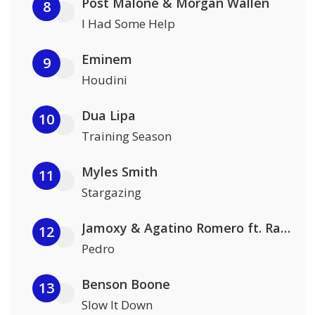
Post Malone & Morgan Wallen
8
I Had Some Help
Eminem
9
Houdini
Dua Lipa
10
Training Season
Myles Smith
11
Stargazing
Jamoxy & Agatino Romero ft. Raffaella Carrà
12
Pedro
Benson Boone
13
Slow It Down