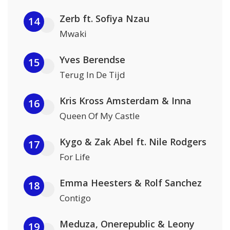
Zerb ft. Sofiya Nzau
14
Mwaki
Yves Berendse
15
Terug In De Tijd
Kris Kross Amsterdam & Inna
16
Queen Of My Castle
Kygo & Zak Abel ft. Nile Rodgers
17
For Life
Emma Heesters & Rolf Sanchez
18
Contigo
Meduza, Onerepublic & Leony
19