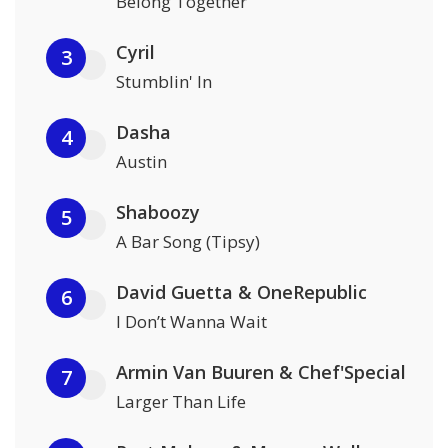
Belong Together
Cyril
3
Stumblin' In
Dasha
4
Austin
Shaboozy
5
A Bar Song (Tipsy)
David Guetta & OneRepublic
6
I Don’t Wanna Wait
Armin Van Buuren & Chef'Special
7
Larger Than Life