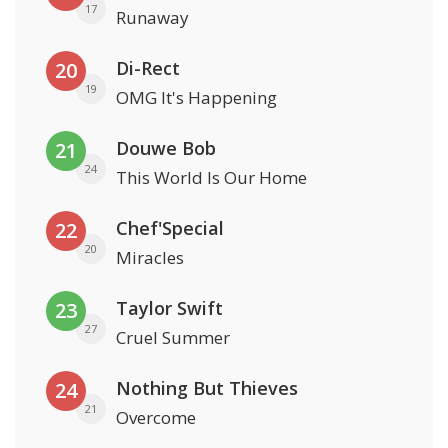
17
Runaway
Di-Rect
20
19
OMG It's Happening
Douwe Bob
21
24
This World Is Our Home
Chef'Special
22
20
Miracles
Taylor Swift
23
27
Cruel Summer
Nothing But Thieves
24
21
Overcome