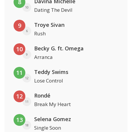
Davina Michelle
8
10
Dating The Devil
Troye Sivan
9
6
Rush
Becky G. ft. Omega
10
9
Arranca
Teddy Swims
11
12
Lose Control
Rondé
12
11
Break My Heart
Selena Gomez
13
18
Single Soon