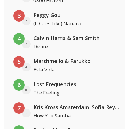
0800 Heaven
Peggy Gou
3
2
(It Goes Like) Nanana
Calvin Harris & Sam Smith
4
7
Desire
Marshmello & Farukko
5
4
Esta Vida
Lost Frequencies
6
8
The Feeling
Kris Kross Amsterdam. Sofia Reyes & Tinie Tempah
7
5
How You Samba