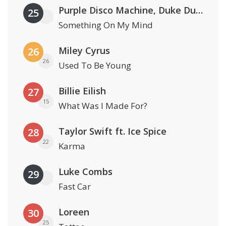
Purple Disco Machine, Duke Dumont & Nothing But Thieves
25
Something On My Mind
Miley Cyrus
26
26
Used To Be Young
Billie Eilish
27
15
What Was I Made For?
Taylor Swift ft. Ice Spice
28
22
Karma
Luke Combs
29
Fast Car
Loreen
30
25