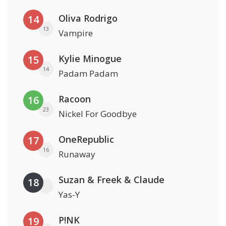
Oliva Rodrigo
14
13
Vampire
Kylie Minogue
15
14
Padam Padam
Racoon
16
23
Nickel For Goodbye
OneRepublic
17
16
Runaway
Suzan & Freek & Claude
18
Yas-Y
P!NK
19