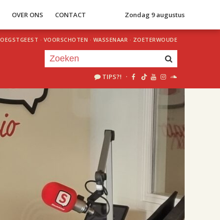
S
OVER ONS
CONTACT
Zondag 9 augustus
OEGSTGEEST
·
VOORSCHOTEN
·
WASSENAAR
·
ZOETERWOUDE
TIPS?!
·
Je luistert nu naar
uur 1 van 2
«
Vorig uur
Volgend uur
»
18.00