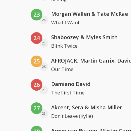
Morgan Wallen & Tate McRae
23
24
What I Want
Shaboozey & Myles Smith
24
20
Blink Twice
25
25
Our Time
Damiano David
26
23
The First Time
Akcent, Sera & Misha Miller
27
28
Don't Leave (Kylie)