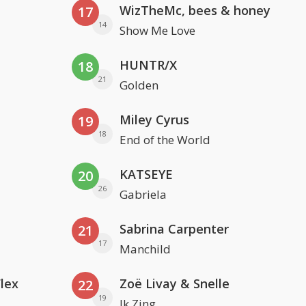
WizTheMc, bees & honey
17
14
Show Me Love
HUNTR/X
18
21
Golden
Miley Cyrus
19
18
End of the World
KATSEYE
20
26
Gabriela
Sabrina Carpenter
21
17
Manchild
Flex
Zoë Livay & Snelle
22
19
Ik Zing