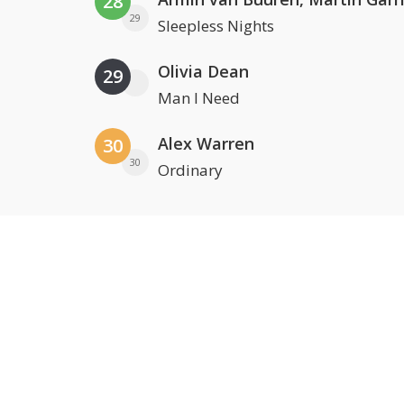
28
29
Sleepless Nights
Olivia Dean
29
Man I Need
Alex Warren
30
30
Ordinary