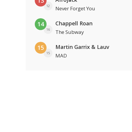
13
12
Never Forget You
Chappell Roan
14
16
The Subway
Martin Garrix & Lauv
15
15
MAD