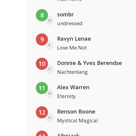
sombr
8
10
undressed
Ravyn Lenae
9
8
Love Me Not
Donnie & Yves Berendse
10
9
Nachtenlang
Alex Warren
11
13
Eternity
Benson Boone
12
11
Mystical Magical
Afrojack