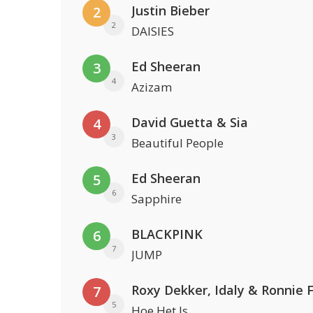
Justin Bieber
2
2
DAISIES
Ed Sheeran
3
4
Azizam
David Guetta & Sia
4
3
Beautiful People
Ed Sheeran
5
6
Sapphire
BLACKPINK
6
7
JUMP
Roxy Dekker, Idaly & Ronnie 
7
5
Hoe Het Is