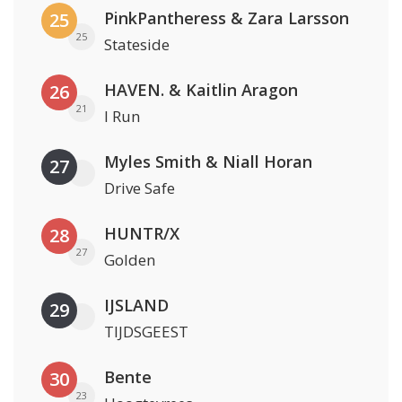
PinkPantheress & Zara Larsson
25
25
Stateside
HAVEN. & Kaitlin Aragon
26
21
I Run
Myles Smith & Niall Horan
27
Drive Safe
HUNTR/X
28
27
Golden
IJSLAND
29
TIJDSGEEST
Bente
30
23