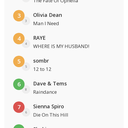
The Fate Of Ophelia
Olivia Dean
3
3
Man I Need
RAYE
4
4
WHERE IS MY HUSBAND!
sombr
5
5
12 to 12
Dave & Tems
6
8
Raindance
Sienna Spiro
7
6
Die On This Hill