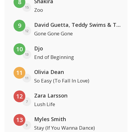
Shakira
8
15
Zoo
David Guetta, Teddy Swims & Tones And I
9
12
Gone Gone Gone
Djo
10
13
End of Beginning
Olivia Dean
11
11
So Easy (To Fall In Love)
Zara Larsson
12
7
Lush Life
Myles Smith
13
9
Stay (If You Wanna Dance)