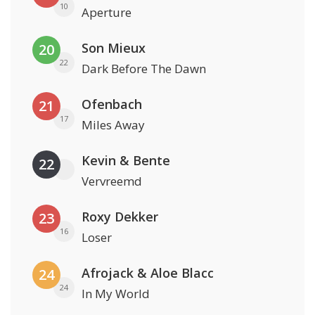
10
Aperture
Son Mieux
20
22
Dark Before The Dawn
Ofenbach
21
17
Miles Away
Kevin & Bente
22
Vervreemd
Roxy Dekker
23
16
Loser
Afrojack & Aloe Blacc
24
24
In My World