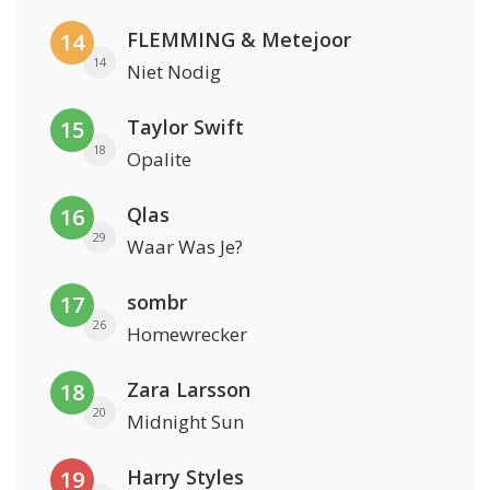
FLEMMING & Metejoor
14
14
Niet Nodig
Taylor Swift
15
18
Opalite
Qlas
16
29
Waar Was Je?
sombr
17
26
Homewrecker
Zara Larsson
18
20
Midnight Sun
Harry Styles
19