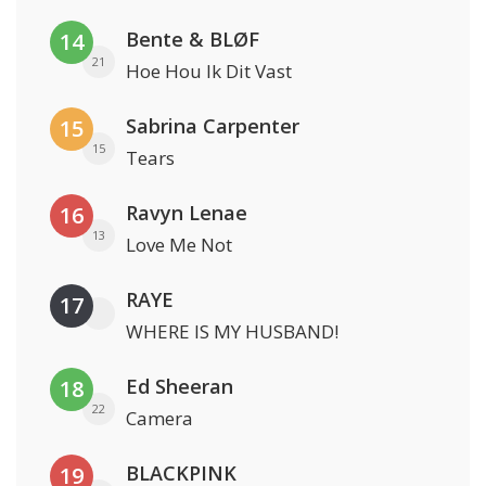
Bente & BLØF
14
21
Hoe Hou Ik Dit Vast
Sabrina Carpenter
15
15
Tears
Ravyn Lenae
16
13
Love Me Not
RAYE
17
WHERE IS MY HUSBAND!
Ed Sheeran
18
22
Camera
BLACKPINK
19