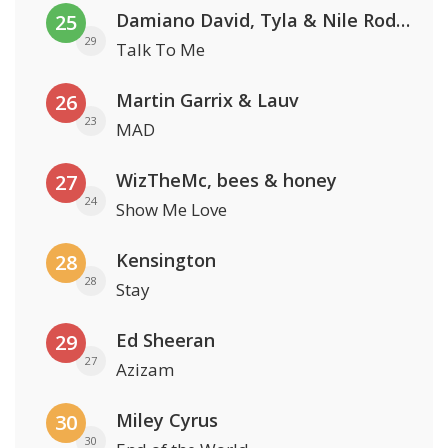
Damiano David, Tyla & Nile Rodgers
25
29
Talk To Me
Martin Garrix & Lauv
26
23
MAD
WizTheMc, bees & honey
27
24
Show Me Love
Kensington
28
28
Stay
Ed Sheeran
29
27
Azizam
Miley Cyrus
30
30