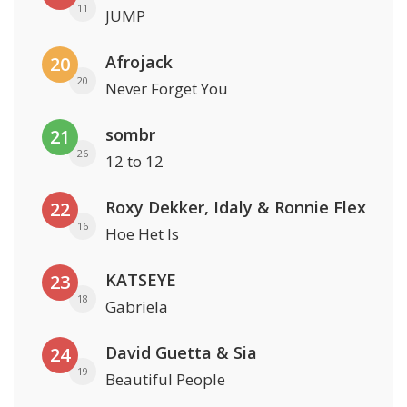
11
JUMP
Afrojack
20
20
Never Forget You
sombr
21
26
12 to 12
Roxy Dekker, Idaly & Ronnie Flex
22
16
Hoe Het Is
KATSEYE
23
18
Gabriela
David Guetta & Sia
24
19
Beautiful People