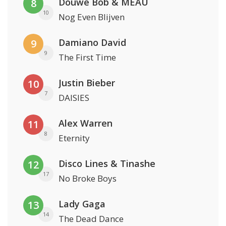
Douwe Bob & MEAU
8
10
Nog Even Blijven
Damiano David
9
9
The First Time
Justin Bieber
10
7
DAISIES
Alex Warren
11
8
Eternity
Disco Lines & Tinashe
12
17
No Broke Boys
Lady Gaga
13
14
The Dead Dance