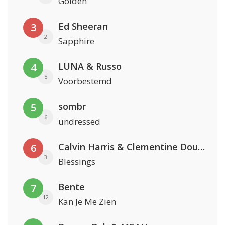
Golden
Ed Sheeran
3
2
Sapphire
LUNA & Russo
4
5
Voorbestemd
sombr
5
6
undressed
Calvin Harris & Clementine Douglas
6
3
Blessings
Bente
7
12
Kan Je Me Zien