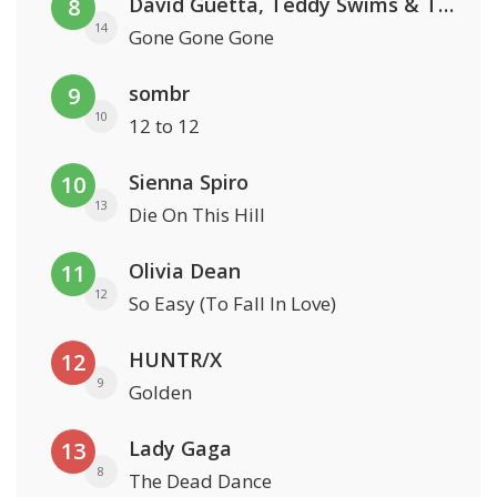
David Guetta, Teddy Swims & Tones And I
8
14
Gone Gone Gone
sombr
9
10
12 to 12
Sienna Spiro
10
13
Die On This Hill
Olivia Dean
11
12
So Easy (To Fall In Love)
HUNTR/X
12
9
Golden
Lady Gaga
13
8
The Dead Dance