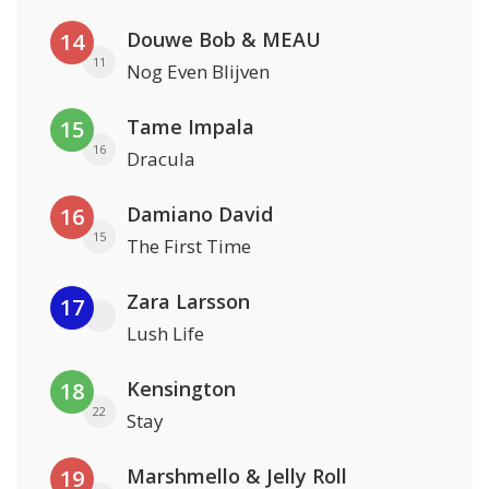
Douwe Bob & MEAU
14
11
Nog Even Blijven
Tame Impala
15
16
Dracula
Damiano David
16
15
The First Time
Zara Larsson
17
Lush Life
Kensington
18
22
Stay
Marshmello & Jelly Roll
19