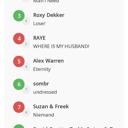
Man I Need
Roxy Dekker
3
5
Loser
RAYE
4
2
WHERE IS MY HUSBAND!
Alex Warren
5
4
Eternity
sombr
6
7
undressed
Suzan & Freek
7
6
Niemand