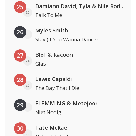
Damiano David, Tyla & Nile Rodgers
25
20
Talk To Me
Myles Smith
26
Stay (If You Wanna Dance)
Bløf & Racoon
27
24
Glas
Lewis Capaldi
28
25
The Day That I Die
FLEMMING & Metejoor
29
Niet Nodig
Tate McRae
30
29