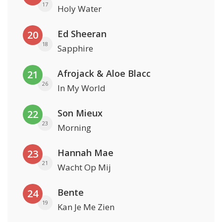
17
Holy Water
Ed Sheeran
20
18
Sapphire
Afrojack & Aloe Blacc
21
26
In My World
Son Mieux
22
23
Morning
Hannah Mae
23
21
Wacht Op Mij
Bente
24
19
Kan Je Me Zien