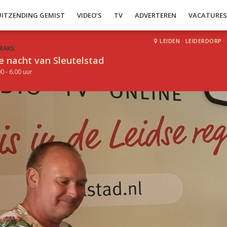
UITZENDING GEMIST
VIDEO’S
TV
ADVERTEREN
VACATURE
LEIDEN
·
LEIDERDORP
·
RAKS:
e nacht van Sleutelstad
0 - 6.00 uur