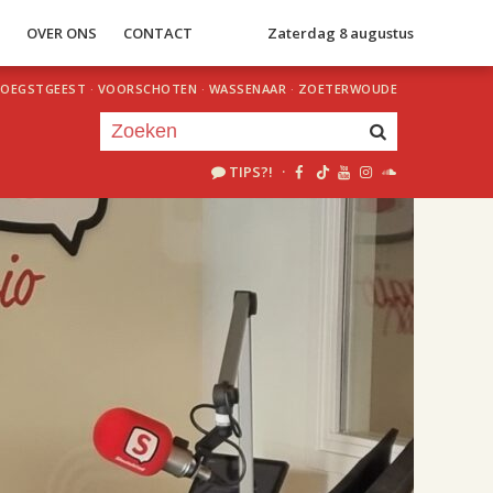
S
OVER ONS
CONTACT
Zaterdag 8 augustus
OEGSTGEEST
·
VOORSCHOTEN
·
WASSENAAR
·
ZOETERWOUDE
TIPS?!
·
Je luistert nu naar
uur 1 van 2
«
Vorig uur
Volgend uur
»
18.00