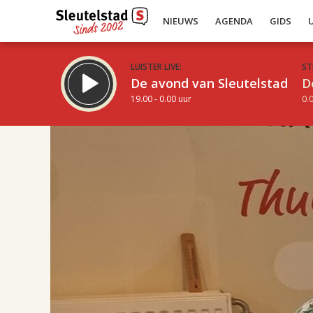
NIEUWS
AGENDA
GIDS
LUISTER LIVE:
ST
De avond van Sleutelstad
D
19.00 - 0.00 uur
0.0
17.00
Inklappen