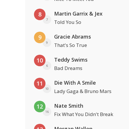
Martin Garrix & Jex
8
7
Told You So
Gracie Abrams
9
9
That's So True
Teddy Swims
10
6
Bad Dreams
Die With A Smile
11
10
Lady Gaga & Bruno Mars
Nate Smith
12
16
Fix What You Didn't Break
Morgan Wallen