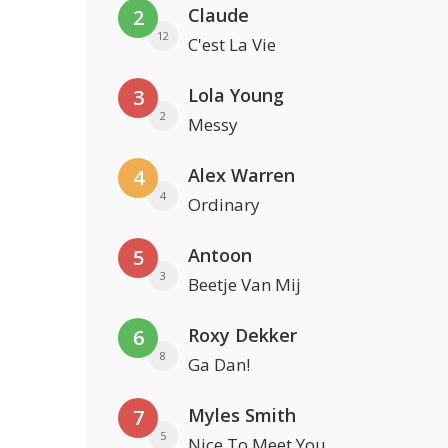
Claude
2
12
C'est La Vie
Lola Young
3
2
Messy
Alex Warren
4
4
Ordinary
Antoon
5
3
Beetje Van Mij
Roxy Dekker
6
8
Ga Dan!
Myles Smith
7
5
Nice To Meet You