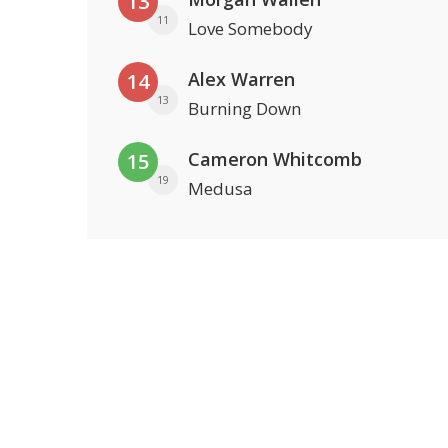
13
11
Love Somebody
Alex Warren
14
13
Burning Down
Cameron Whitcomb
15
19
Medusa