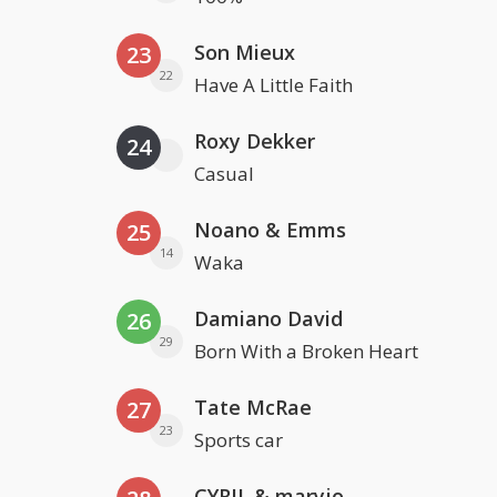
Son Mieux
23
22
Have A Little Faith
Roxy Dekker
24
Casual
Noano & Emms
25
14
Waka
Damiano David
26
29
Born With a Broken Heart
Tate McRae
27
23
Sports car
CYRIL & maryjo