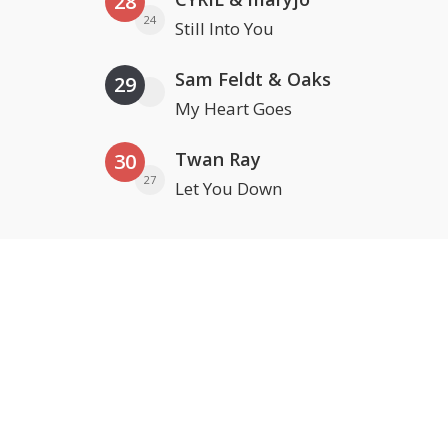
28
24
Still Into You
Sam Feldt & Oaks
29
My Heart Goes
Twan Ray
30
27
Let You Down