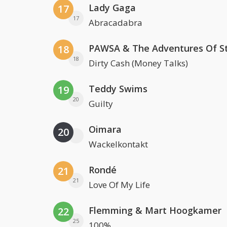
Lady Gaga
17
17
Abracadabra
18
18
Dirty Cash (Money Talks)
Teddy Swims
19
20
Guilty
Oimara
20
Wackelkontakt
Rondé
21
21
Love Of My Life
Flemming & Mart Hoogkamer
22
25
100%