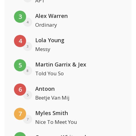
APT
Alex Warren
3
4
Ordinary
Lola Young
4
3
Messy
Martin Garrix & Jex
5
8
Told You So
Antoon
6
5
Beetje Van Mij
Myles Smith
7
7
Nice To Meet You