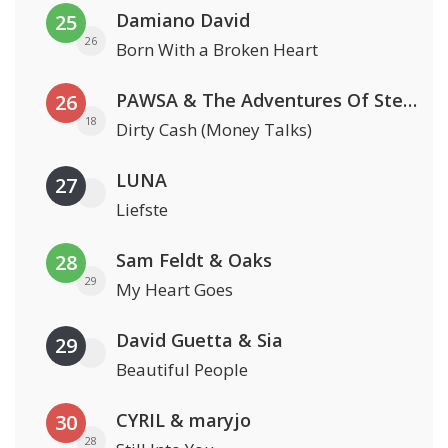
Damiano David
25
26
Born With a Broken Heart
PAWSA & The Adventures Of Stevie V
26
18
Dirty Cash (Money Talks)
LUNA
27
Liefste
Sam Feldt & Oaks
28
29
My Heart Goes
David Guetta & Sia
29
Beautiful People
CYRIL & maryjo
30
28