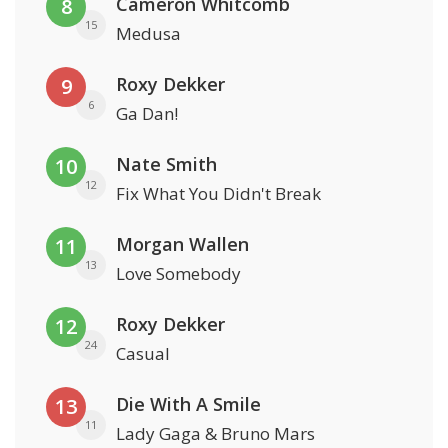
Cameron Whitcomb
8
15
Medusa
Roxy Dekker
9
6
Ga Dan!
Nate Smith
10
12
Fix What You Didn't Break
Morgan Wallen
11
13
Love Somebody
Roxy Dekker
12
24
Casual
Die With A Smile
13
11
Lady Gaga & Bruno Mars