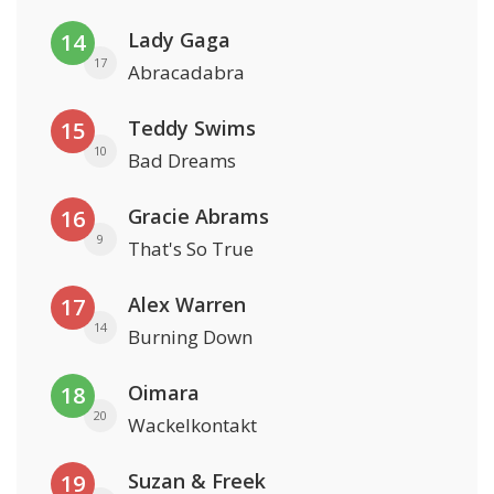
Lady Gaga
14
17
Abracadabra
Teddy Swims
15
10
Bad Dreams
Gracie Abrams
16
9
That's So True
Alex Warren
17
14
Burning Down
Oimara
18
20
Wackelkontakt
Suzan & Freek
19