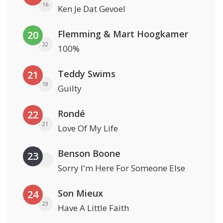
16
Ken Je Dat Gevoel
Flemming & Mart Hoogkamer
20
22
100%
Teddy Swims
21
19
Guilty
Rondé
22
21
Love Of My Life
Benson Boone
23
Sorry I'm Here For Someone Else
Son Mieux
24
23
Have A Little Faith