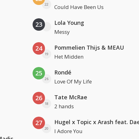
22
Could Have Been Us
Lola Young
23
Messy
Pommelien Thijs & MEAU
24
19
Het Midden
Rondé
25
26
Love Of My Life
Tate McRae
26
18
2 hands
27
20
I Adore You
David Guetta & Alesso feat. Madison Love