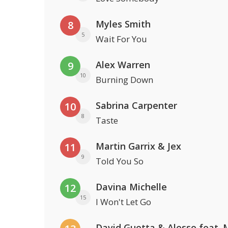
Myles Smith
8
5
Wait For You
Alex Warren
9
10
Burning Down
Sabrina Carpenter
10
8
Taste
Martin Garrix & Jex
11
9
Told You So
Davina Michelle
12
15
I Won't Let Go