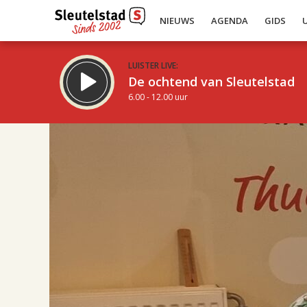
NIEUWS
AGENDA
GIDS
LUISTER LIVE:
De ochtend van Sleutelstad
6.00 - 12.00 uur
17.00
Inklappen