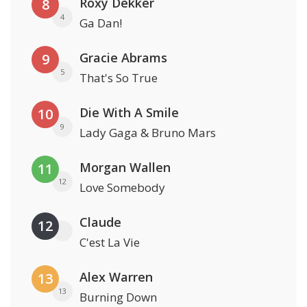
Roxy Dekker
8
4
Ga Dan!
Gracie Abrams
9
5
That's So True
Die With A Smile
10
9
Lady Gaga & Bruno Mars
Morgan Wallen
11
12
Love Somebody
Claude
12
C'est La Vie
Alex Warren
13
13
Burning Down