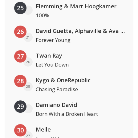
Flemming & Mart Hoogkamer
25
100%
David Guetta, Alphaville & Ava Max
26
21
Forever Young
Twan Ray
27
26
Let You Down
Kygo & OneRepublic
28
25
Chasing Paradise
Damiano David
29
Born With a Broken Heart
Melle
30
27