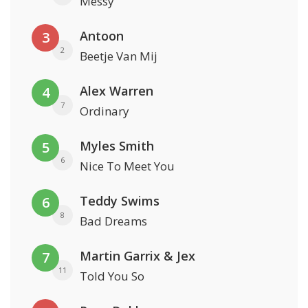
Messy
Antoon
3
2
Beetje Van Mij
Alex Warren
4
7
Ordinary
Myles Smith
5
6
Nice To Meet You
Teddy Swims
6
8
Bad Dreams
Martin Garrix & Jex
7
11
Told You So