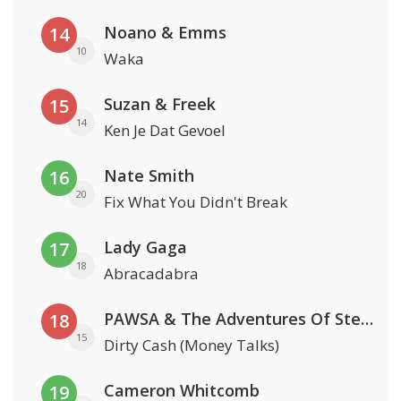
Noano & Emms
14
10
Waka
Suzan & Freek
15
14
Ken Je Dat Gevoel
Nate Smith
16
20
Fix What You Didn't Break
Lady Gaga
17
18
Abracadabra
PAWSA & The Adventures Of Stevie V
18
15
Dirty Cash (Money Talks)
Cameron Whitcomb
19