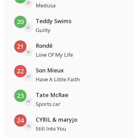
23
Medusa
Teddy Swims
20
22
Guilty
Rondé
21
19
Love Of My Life
Son Mieux
22
17
Have A Little Faith
Tate McRae
23
24
Sports car
CYRIL & maryjo
24
16
Still Into You