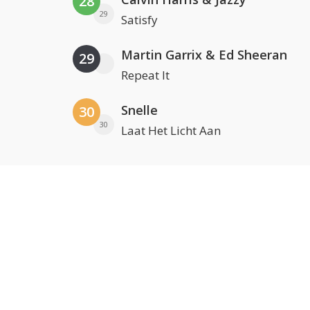
28
29
Satisfy
Martin Garrix & Ed Sheeran
29
Repeat It
Snelle
30
30
Laat Het Licht Aan