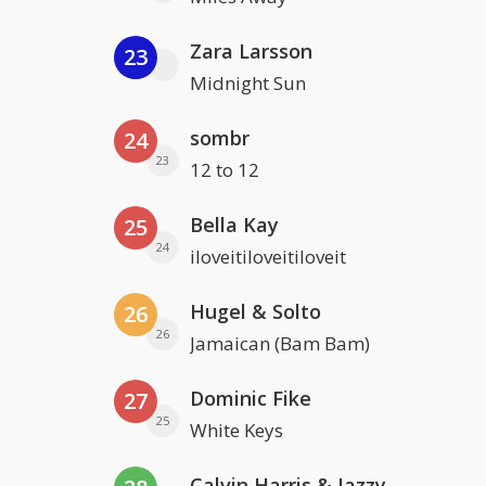
Zara Larsson
23
Midnight Sun
sombr
24
23
12 to 12
Bella Kay
25
24
iloveitiloveitiloveit
Hugel & Solto
26
26
Jamaican (Bam Bam)
Dominic Fike
27
25
White Keys
Calvin Harris & Jazzy