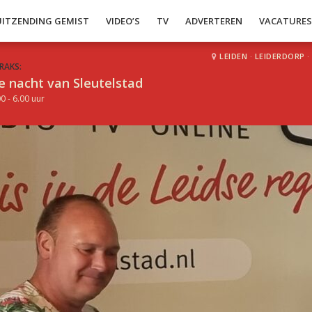
UITZENDING GEMIST
VIDEO’S
TV
ADVERTEREN
VACATURE
LEIDEN
·
LEIDERDORP
·
RAKS:
e nacht van Sleutelstad
0 - 6.00 uur