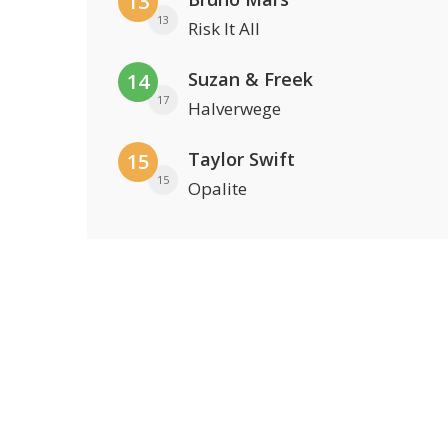
13
13
Risk It All
Suzan & Freek
14
17
Halverwege
Taylor Swift
15
15
Opalite