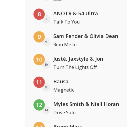
ANOTR & 54 Ultra
8
7
Talk To You
Sam Fender & Olivia Dean
9
9
Rein Me In
Justė, Jaxstyle & Jon
10
10
Turn The Lights Off
Bausa
11
8
Magnetic
Myles Smith & Niall Horan
12
14
Drive Safe
Bruno Mars