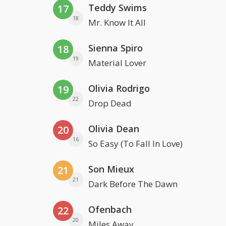
Teddy Swims
17
18
Mr. Know It All
Sienna Spiro
18
19
Material Lover
Olivia Rodrigo
19
22
Drop Dead
Olivia Dean
20
16
So Easy (To Fall In Love)
Son Mieux
21
21
Dark Before The Dawn
Ofenbach
22
20
Miles Away