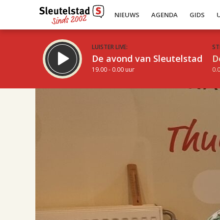
NIEUWS
AGENDA
GIDS
LUISTER LIVE:
ST
De avond van Sleutelstad
D
19.00 - 0.00 uur
0.0
17.00
Inklappen