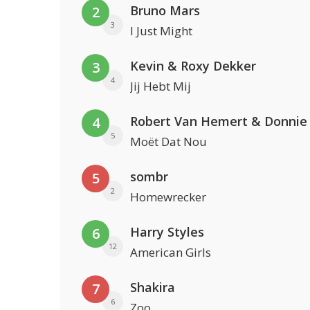
Bruno Mars
2
3
I Just Might
Kevin & Roxy Dekker
3
4
Jij Hebt Mij
Robert Van Hemert & Donnie
4
5
Moët Dat Nou
sombr
5
2
Homewrecker
Harry Styles
6
12
American Girls
Shakira
7
6
Zoo